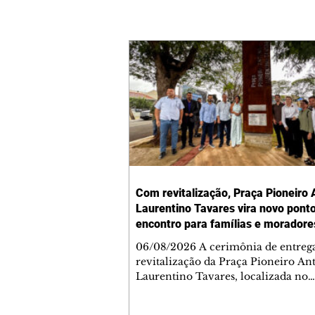
Com revitalização, Praça Pioneiro 
Laurentino Tavares vira novo pont
encontro para famílias e moradore
Jardim Liberdade
06/08/2026 A cerimônia de entreg
revitalização da Praça Pioneiro An
Laurentino Tavares, localizada no
cruzamento da Avenida dos Palma
as ruas Laudelino Pedro da Silva e 