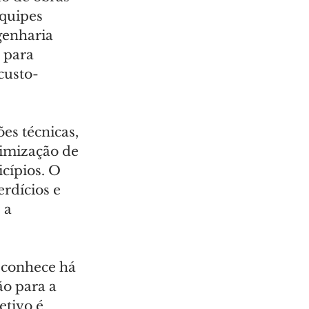
quipes 
genharia 
 para 
custo-
es técnicas, 
timização de 
cípios. O 
rdícios e 
 a 
econhece há 
ão para a 
etivo é 