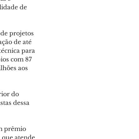
lidade de 
de projetos 
ção de até 
écnica para 
pios com 87 
lhões aos 
ior do 
stas dessa 
m prêmio 
e que atende 