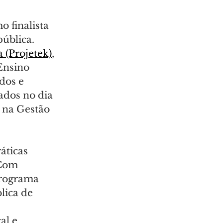
 finalista 
pública. 
 (Projetek)
, 
Ensino 
dos e 
ados no dia 
 na Gestão 
áticas 
 Com 
programa 
lica de 
l e 