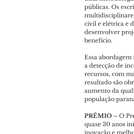
públicas. Os esc
multidisciplinare
civil e elétrica 
desenvolver proj
benefício.
Essa abordagem i
a detecção de inc
recursos, com mai
resultado são ob
aumento da quali
população paran
PRÊMIO 
– O Pr
quase 30 anos ini
inovação e melhor