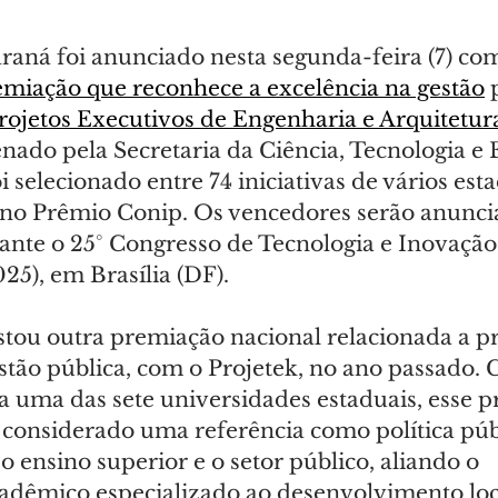
aná foi anunciado nesta segunda-feira (7) como
miação que reconhece a excelência na gestão
 
Projetos Executivos de Engenharia e Arquitetura
ado pela Secretaria da Ciência, Tecnologia e 
oi selecionado entre 74 iniciativas de vários esta
l no Prêmio Conip. Os vencedores serão anunci
rante o 25° Congresso de Tecnologia e Inovação
25), em Brasília (DF).
tou outra premiação nacional relacionada a pr
stão pública, com o Projetek, no ano passado.
 uma das sete universidades estaduais, esse 
considerado uma referência como política púb
 o ensino superior e o setor público, aliando o 
dêmico especializado ao desenvolvimento loca