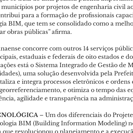
municípios por projetos de engenharia civil 
tribui para a formação de profissionais capac
ia BIM, que tem se consolidado como a melho
ar obras públicas” afirma.
aense concorre com outros 14 serviços públic
ipais, estaduais e federais de oito estados e do
s ações está o Sistema Integrado de Gestão de
dades), uma solução desenvolvida pela Prefeit
italiza e integra processos eletrônicos e ordens 
georreferenciamento, e otimiza o tempo das e
ncia, agilidade e transparência na administraç
CNOLÓGICA
 – Um dos diferenciais do Projete
nologia BIM (Building Information Modeling) no
que revolucionou o planejamento e a execuçã