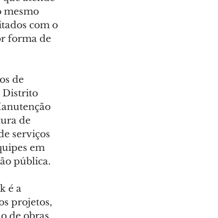
ao mesmo 
itados com o 
r forma de 
os de 
 Distrito 
 Manutenção 
ura de 
de serviços 
quipes em 
ão pública.
k é a 
s projetos, 
o de obras 