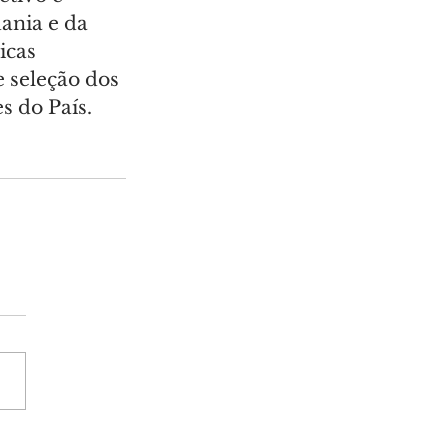
ania e da 
icas 
e seleção dos 
es do País.