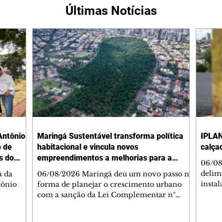
Últimas Notícias
Antônio
Maringá Sustentável transforma política
IPLAN
o de
habitacional e vincula novos
calça
s do
empreendimentos a melhorias para a
06/08
cidade
delimi
a da
06/08/2026 Maringá deu um novo passo na
insta
tônio
forma de planejar o crescimento urbano
de se
com a sanção da Lei Complementar nº
de pe
res com
1.544, que institui o Programa Maringá
ou pio
Dr.
Sustentável. A nova legislação estabelece