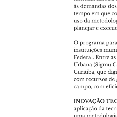
às demandas dos 
tempo em que con
uso da metodolog
planejar e execut
O programa paran
instituições munic
Federal. Entre a
Urbana (Sigmu Ci
Curitiba, que dig
com recursos de 
campo, com eficiê
INOVAÇÃO TE
aplicação da tec
uma metodologia 