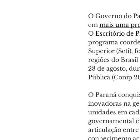
O Governo do Par
em 
mais uma pre
O 
Escritório de 
programa coorden
Superior (Seti), f
regiões do Brasi
28 de agosto, du
Pública (Conip 20
O Paraná conquis
inovadoras na ge
unidades em cada
governamental é 
articulação entre
conhecimento aca