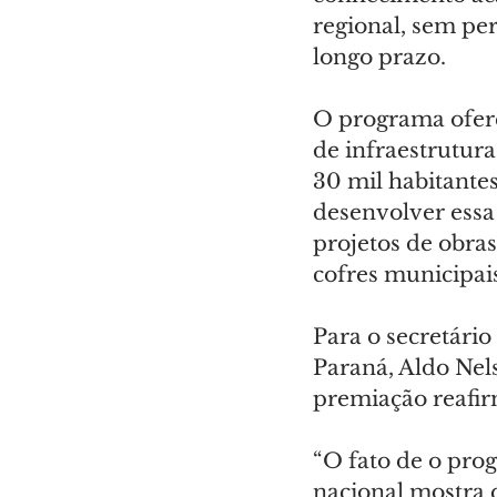
regional, sem per
longo prazo.
O programa oferec
de infraestrutur
30 mil habitante
desenvolver essa 
projetos de obra
cofres municipai
Para o secretário
Paraná, Aldo Nels
premiação reafirm
“O fato de o pro
nacional mostra q