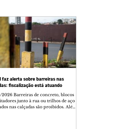
 faz alerta sobre barreiras nas
das: fiscalização está atuando
/2026 Barreiras de concreto, blocos
tadores junto à rua ou trilhos de aço
lados nas calçadas são proibidos. Além
rem obstáculos para a livre circulação
destres, essas estruturas podem causar
rar acidentes de trânsito — e os