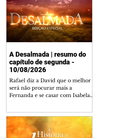
A Desalmada | resumo do
capítulo de segunda -
10/08/2026
Rafael diz a David que o melhor
será não procurar mais a
Fernanda e se casar com Isabela.
Júlia diz a Otávio que sua esposa
desconfia que ele tem uma
amante. Diante do túmulo de
Santiago, Fernanda diz que quer
justiça para ele mas, ao mesmo