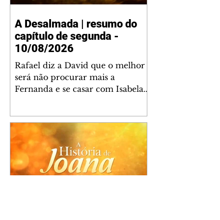
A Desalmada | resumo do
capítulo de segunda -
10/08/2026
Rafael diz a David que o melhor
será não procurar mais a
Fernanda e se casar com Isabela.
Júlia diz a Otávio que sua esposa
desconfia que ele tem uma
amante. Diante do túmulo de
Santiago, Fernanda diz que quer
justiça para ele mas, ao mesmo
tempo, se apaixonou por Rafael.
Martina critica David por ainda
não conhecer Clara e Sandra.
Fernanda confessa a Joana que
não consegue parar de pensar em
A História de Joana, A
Rafael. Isabela e Rafael garantem