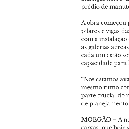
prédio de manut
A obra começou p
pilares e vigas d
com a instalação
as galerias aérea
cada um estão se
capacidade para l
“Nós estamos ava
mesmo ritmo com
parte crucial do
de planejamento
MOEGÃO 
– A n
cargas, que hoje