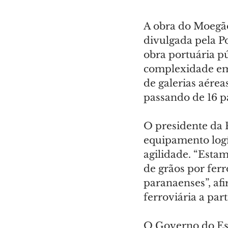
A obra do Moegão
divulgada pela Po
obra portuária p
complexidade em 
de galerias aérea
passando de 16 p
O presidente da 
equipamento logís
agilidade. “Esta
de grãos por ferr
paranaenses”, af
ferroviária a par
O Governo do Est