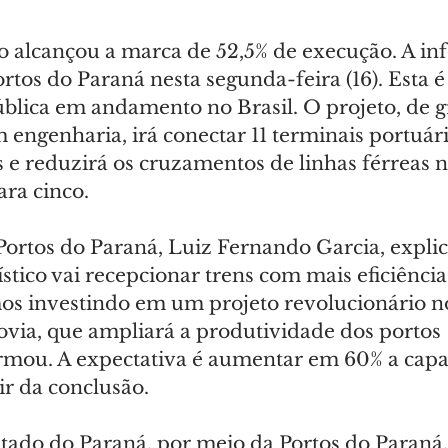
 alcançou a marca de 52,5% de execução. A inf
rtos do Paraná nesta segunda-feira (16). Esta é
ública em andamento no Brasil. O projeto, de 
engenharia, irá conectar 11 terminais portuár
s e reduzirá os cruzamentos de linhas férreas n
ara cinco.
Portos do Paraná, Luiz Fernando Garcia, explic
tico vai recepcionar trens com mais eficiência
mos investindo em um projeto revolucionário n
ovia, que ampliará a produtividade dos portos 
irmou. A expectativa é aumentar em 60% a capa
tir da conclusão.
ado do Paraná, por meio da Portos do Paraná, 