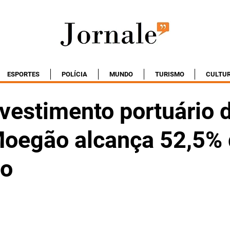
ESPORTES
POLÍCIA
MUNDO
TURISMO
CULTU
nvestimento portuário 
 Moegão alcança 52,5%
ão