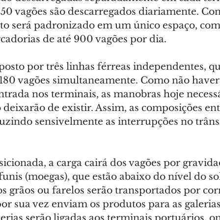
550 vagões são descarregados diariamente. Co
to será padronizado em um único espaço, com
cadorias de até 900 vagões por dia.
sto por três linhas férreas independentes, que
 180 vagões simultaneamente. Como não haverá
ntrada nos terminais, as manobras hoje necessá
deixarão de existir. Assim, as composições en
zindo sensivelmente as interrupções no trânsi
icionada, a carga cairá dos vagões por gravida
unis (moegas), que estão abaixo do nível do sol
 grãos ou farelos serão transportados por corr
or sua vez enviam os produtos para as galerias
lerias serão ligadas aos terminais portuários, o