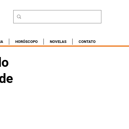
RA
HORÓSCOPO
NOVELAS
CONTATO
do
 de