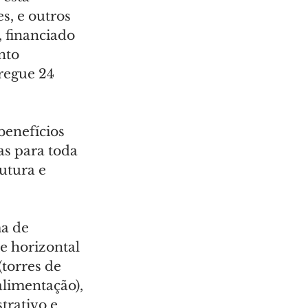
, e outros 
 financiado 
nto 
regue 24 
enefícios 
s para toda 
utura e 
a de 
e horizontal 
torres de 
alimentação), 
trativo e 