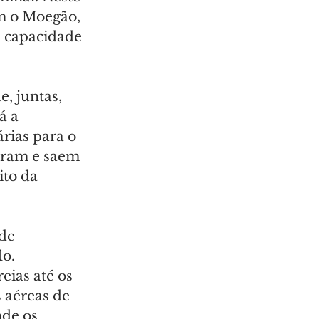
m o Moegão, 
 capacidade 
, juntas, 
 a 
rias para o 
tram e saem 
to da 
de 
o. 
eias até os 
 aéreas de 
nde os 