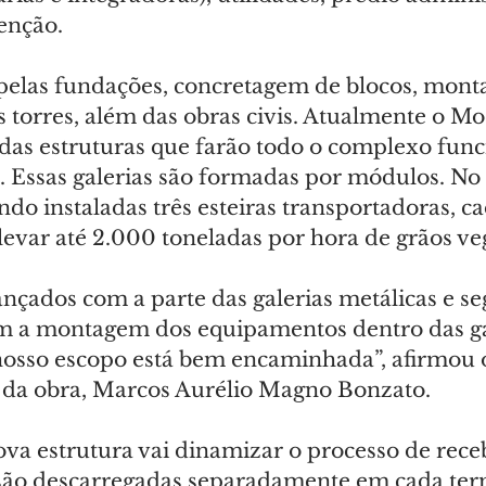
enção.
elas fundações, concretagem de blocos, mont
as torres, além das obras civis. Atualmente o M
 das estruturas que farão todo o complexo func
s. Essas galerias são formadas por módulos. No 
ndo instaladas três esteiras transportadoras, 
evar até 2.000 toneladas por hora de grãos veg
nçados com a parte das galerias metálicas e s
 a montagem dos equipamentos dentro das gal
 nosso escopo está bem encaminhada”, afirmou 
 da obra, Marcos Aurélio Magno Bonzato.
ova estrutura vai dinamizar o processo de rec
 são descarregadas separadamente em cada term