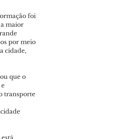
ormação foi 
 a maior 
grande 
ios por meio 
a cidade, 
ou que o 
 e 
o transporte 
cidade 
está 