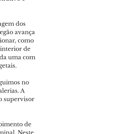
agem dos 
oegão avança 
ionar, como 
interior de 
cada uma com 
etais.
eguimos no 
erias. A 
o supervisor 
ebimento de 
inal. Neste 