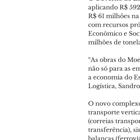
aplicando R$ 592
R$ 61 milhões na 
com recursos pró
Econômico e Soci
milhões de tonel
“As obras do Moe
não só para as e
a economia do Es
Logística, Sandro
O novo complexo 
transporte vertic
(correias transpo
transferência), s
balanças (ferrovi