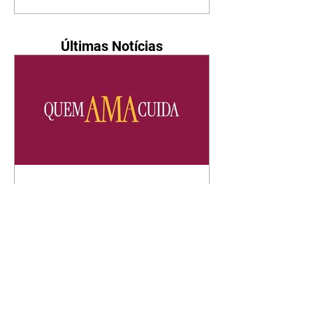
Últimas Notícias
Quem Ama Cuida | resumo
do capítulo de sábado -
08/08/2026
Suely avisa a Ademir para não
chegar mais perto dela. Nancy
sente a indiferença de Camilo.
Tiago diz a Ingrid que ela não