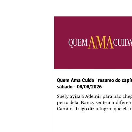
Quem Ama Cuida | resumo do capít
sábado - 08/08/2026
Suely avisa a Ademir para não che
perto dela. Nancy sente a indiferen
Camilo. Tiago diz a Ingrid que ela
competência para presidir a joalher
André conta a Pedro que a associaç
advogados expulsou Ademir. Laure