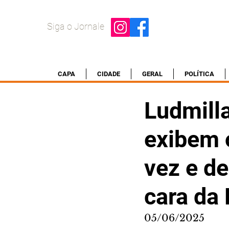
Siga o Jornale
CAPA
CIDADE
GERAL
POLÍTICA
Ludmill
exibem o
vez e de
cara da 
05/06/2025