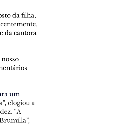
to da filha, 
recentemente, 
e da cantora 
 nosso 
mentários 
ara um 
”, elogiou a 
dez. “A 
Brumilla”, 