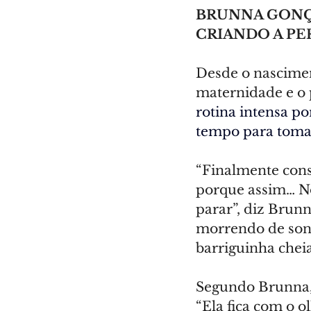
BRUNNA GONÇA
CRIANDO A PE
Desde o nasciment
maternidade e o 
rotina intensa p
tempo para tom
“Finalmente cons
porque assim… No
parar”, diz Brun
morrendo de son
barriguinha chei
Segundo Brunna, 
“Ela fica com o 