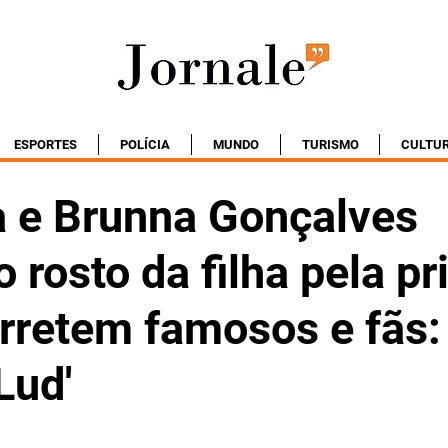
ESPORTES
POLÍCIA
MUNDO
TURISMO
CULTU
a e Brunna Gonçalves
 rosto da filha pela pr
rretem famosos e fãs: 
Lud'