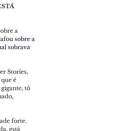
ESTÁ 
obre a 
afou sobre a 
al sobrava 
r Stories, 
 que é 
igante, tô 
ado, 
de forte. 
a, está 