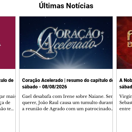
Últimas Notícias
ulo de
Coração Acelerado | resumo do capítulo de
A Nob
sábado - 08/08/2026
sábad
gar mais
Gael desabafa com Irene sobre Naiane. Sem
Virgí
ça de
querer, João Raul causa um tumulto durante
Sebas
 não tem
a reunião de Agrado com um patrocinador.
entre
ia.
Zilá orienta Osmar a seguir Cinara, que
que B
ão de
percebe a movimentação e alerta Ronei.
nega 
ntino
Palhares confronta Cinara sobre a
Tonho