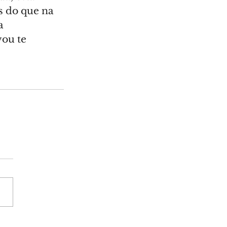
 do que na 
a 
ou te 