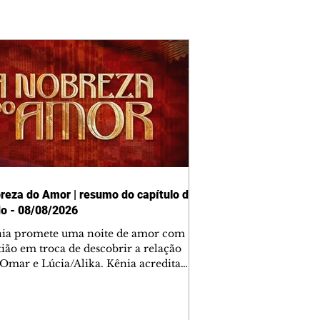
reza do Amor | resumo do capítulo de
o - 08/08/2026
nia promete uma noite de amor com
tião em troca de descobrir a relação
 Omar e Lúcia/Alika. Kênia acredita
inta esteja mesmo ao lado de Jendal, e
o convite para jantar com os dois.
 desabafa com Casemiro e conta que