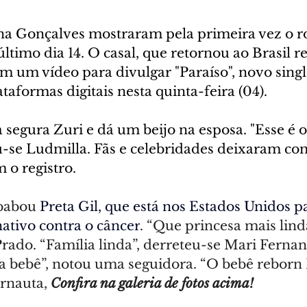
a Gonçalves mostraram pela primeira vez o ros
último dia 14. O casal, que retornou ao Brasil 
m um vídeo para divulgar "Paraíso", novo singl
taformas digitais nesta quinta-feira (04).
segura Zuri e dá um beijo na esposa. "Esse é o
eu-se Ludmilla. Fãs e celebridades deixaram co
o registro.
babou 
Preta Gil, que está nos Estados Unidos p
ativo contra o câncer
. “Que princesa mais linda
rado. “Família linda”, derreteu-se Mari Fernan
a bebê”, notou uma seguidora. “O bebê reborn 
rnauta, 
Confira na galeria de fotos acima!