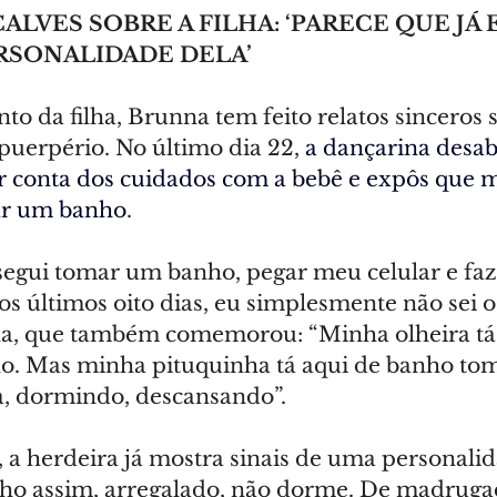
LVES SOBRE A FILHA: ‘PARECE QUE JÁ 
RSONALIDADE DELA’
o da filha, Brunna tem feito relatos sinceros s
puerpério. No último dia 22, 
a dançarina desab
or conta dos cuidados com a bebê e expôs que m
ar um banho
.
egui tomar um banho, pegar meu celular e faze
s últimos oito dias, eu simplesmente não sei o
na, que também comemorou: “Minha olheira tá g
o. Mas minha pituquinha tá aqui de banho tom
a, dormindo, descansando”.
a herdeira já mostra sinais de uma personalida
olho assim, arregalado, não dorme. De madrugad