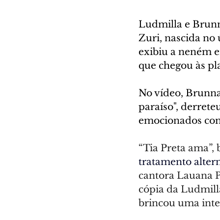
Ludmilla e Brunn
Zuri, nascida no 
exibiu a neném e
que chegou às pla
No vídeo, Brunna 
paraíso", derret
emocionados com 
“Tia Preta ama”, 
tratamento altern
cantora Lauana P
cópia da Ludmill
brincou uma inte