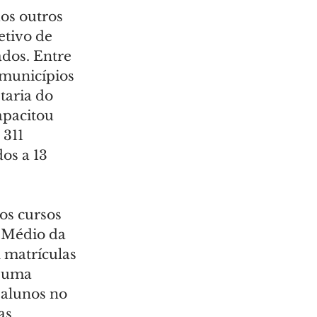
os outros 
tivo de 
ados. Entre 
 municípios 
taria do 
apacitou 
311 
os a 13 
os cursos 
 Médio da 
l matrículas 
 uma 
 alunos no 
as 