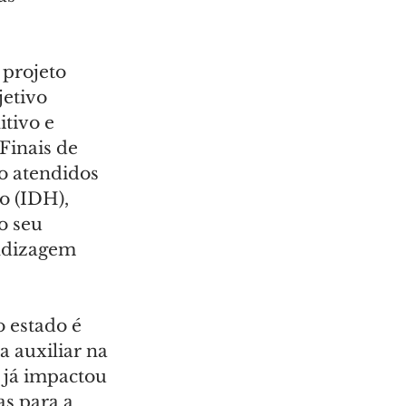
projeto 
etivo 
tivo e 
inais de 
ão atendidos 
 (IDH), 
 seu 
ndizagem 
 estado é 
 auxiliar na 
 já impactou 
s para a 