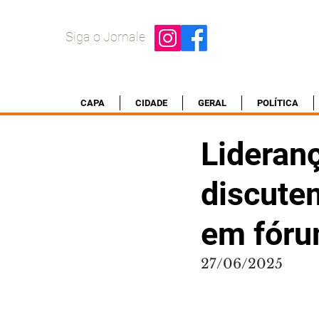
Siga o Jornale
CAPA
CIDADE
GERAL
POLÍTICA
Lideran
discute
em fóru
27/06/2025