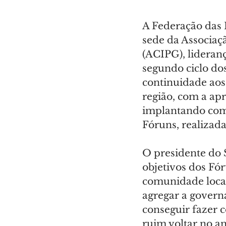
A Federação das I
sede da Associaç
(ACIPG), lideran
segundo ciclo dos
continuidade aos
região, com a ap
implantando com 
Fóruns, realizad
O presidente do 
objetivos dos Fó
comunidade local
agregar a governa
conseguir fazer c
ruim voltar no a