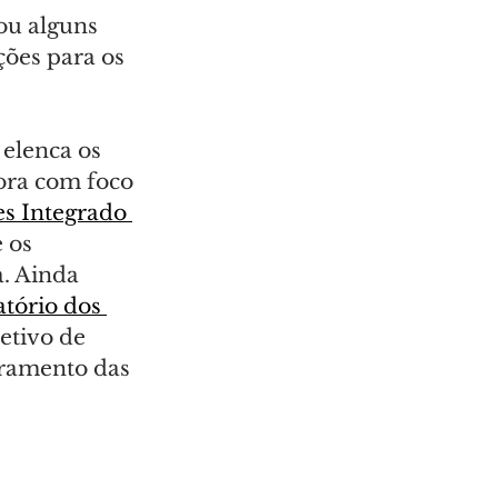
ou alguns 
ções para os 
 elenca os 
gora com foco 
s Integrado 
 os 
a. Ainda 
tório dos 
etivo de 
oramento das 