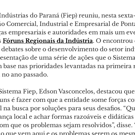
ndústrias do Paraná (Fiep) reuniu, nesta sexta-f
ão Comercial, Industrial e Empresarial de Pont
ças empresariais e autoridades em mais um ev
 
Fóruns Regionais da Indústria
. O encontrou 
 debates sobre o desenvolvimento do setor indu
resentação de uma série de ações que o Sistema
base nas prioridades levantadas na primeira 
a no ano passado.
Sistema Fiep, Edson Vasconcelos, destacou qu
runs é fazer com que a entidade some forças co
 na busca por soluções para seus desafios. “Q
nça local e achar formas razoáveis e didáticas
om que os problemas sejam resolvidos”, disse.
no que vem aqui e os problemas serem os mesm