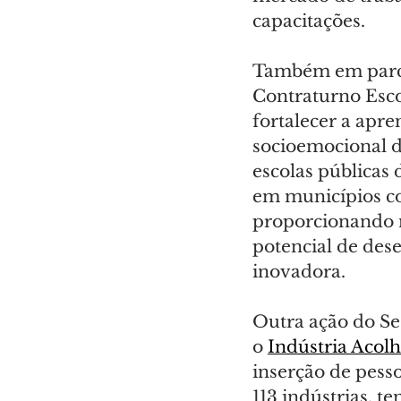
capacitações.
Também em parcer
Contraturno Escol
fortalecer a apr
socioemocional d
escolas públicas 
em municípios c
proporcionando 
potencial de des
inovadora.
Outra ação do Se
o 
Indústria Acol
inserção de pesso
113 indústrias, t