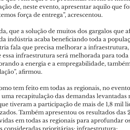
ção de, neste evento, apresentar aquilo que foi
temos força de entrega”, acrescentou.
nda, que a solução de muitos dos gargalos que a
da indústria acaba beneficiando toda a populaç
ia fala que precisa melhorar a infraestrutura,
essa infraestrutura será melhorada para toda 
orando a energia e a empregabilidade, també
ação”, afirmou.
omo tem feito em todas as regionais, no event
z uma recapitulação das demandas levantadas 
ue tiveram a participação de mais de 1,8 mil l
izados. Também apresentou os resultados das 24
idas em todas as regionais para aprofundar os
s consideradas prioritárias: infraestrutura; 