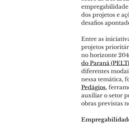
empregabilidade 
dos projetos e aç
desafios apontado
Entre as iniciati
projetos prioritá
no horizonte 204
do Paraná (PELT
diferentes modais,
nessa temática, 
Pedágios
, ferram
auxiliar o setor
obras previstas 
Empregabilidade