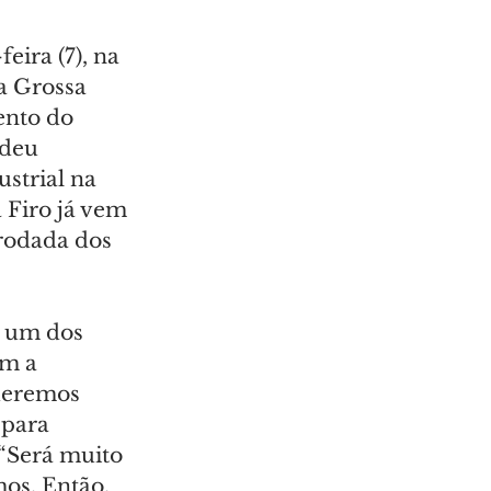
eira (7), na 
a Grossa 
ento do 
deu 
strial na 
 Firo já vem 
rodada dos 
e um dos 
m a 
ueremos 
 para 
 “Será muito 
os. Então, 