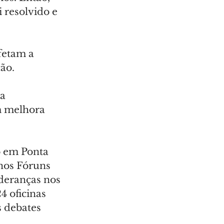
 resolvido e 
fetam a 
ão. 
 
a 
m melhora 
o em Ponta 
nos Fóruns 
ideranças nos 
 oficinas 
 debates 