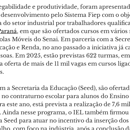
gabilidade e produtividade, foram apresentad
desenvolvimento pelo Sistema Fiep com o obje
do setor industrial por trabalhadores qualific
Paraná
, em que são ofertados cursos em vários
olas Móveis do Senai. Em parceria com a Secre
cação e Renda, no ano passado a iniciativa já c
soas. Em 2025, estão previstas 622 turmas, em 
 oferta de mais de 11 mil vagas em cursos ligad
s.
m a Secretaria da Educação (Seed), são ofertad
i no contraturno escolar para alunos do Ensino
a este ano, está prevista a realização de 7,6 mi
. Ainda nesse programa, o IEL também firmou
 Seed para atuar no incentivo da inserção dos
lho, com foco na indústria, após a conclusão d