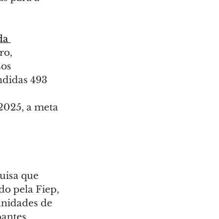
da 
ro, 
os 
ndidas 493 
 
2025, a meta 
uisa que 
o pela Fiep, 
unidades de 
pantes 