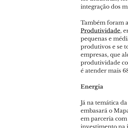
integração dos m
Também foram ap
Produtividade
, 
pequenas e média
produtivos e se 
empresas, que a
produtividade co
é atender mais 68
Energia
Já na temática d
embasará o Mapa 
em parceria com 
investimento na i