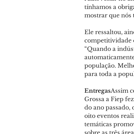
tínhamos a obriga
mostrar que nós 
Ele ressaltou, ai
competitividade 
“Quando a indústr
automaticamente 
população. Melh
para toda a popul
Entregas
Assim c
Grossa a Fiep fe
do ano passado, q
oito eventos real
temáticas promov
sobre as três área