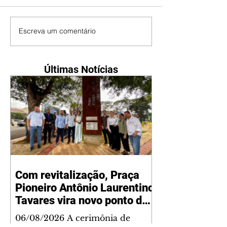
Escreva um comentário
Últimas Notícias
Com revitalização, Praça
Pioneiro Antônio Laurentino
Tavares vira novo ponto de
encontro para famílias e
06/08/2026 A cerimônia de
moradores do Jardim