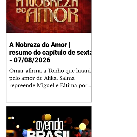
A Nobreza do Amor |
resumo do capítulo de sexta
- 07/08/2026
Omar afirma a Tonho que lutará
pelo amor de Alika. Salma
repreende Miguel e Fátima por
terem sido rudes com Omar.
Maria Helena aconselha Manoel
sobre seu namoro com Ana
Maria. Pressionado, Bakari revela
a Jendal que Chinua esteve em
terras inimigas. Omar pede que
Alika o acompanhe até a agência