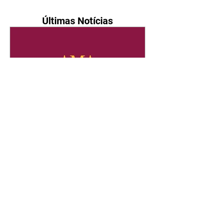
Últimas Notícias
Quem Ama Cuida | resumo
do capítulo de sábado -
08/08/2026
Suely avisa a Ademir para não
chegar mais perto dela. Nancy
sente a indiferença de Camilo.
Tiago diz a Ingrid que ela não
tem competência para presidir a