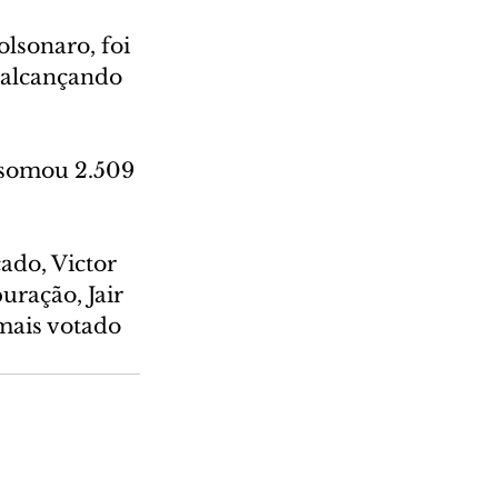
lsonaro, foi 
 alcançando 
 somou 2.509 
ado, Victor 
ração, Jair 
mais votado 