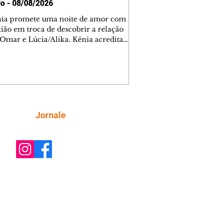
o - 08/08/2026
nia promete uma noite de amor com
tião em troca de descobrir a relação
 Omar e Lúcia/Alika. Kênia acredita
inta esteja mesmo ao lado de Jendal, e
o convite para jantar com os dois.
 desabafa com Casemiro e conta que
ília de Lúcia/Alika tem uma dívida
mar. Ana Maria vai à casa de Manoel
estratada por Fortunato. José e Omar
tam sobre a possível jazida de
Siga
Jornale
tênio na região. Virgínia provoca
nes na frente de Marta. Binta s