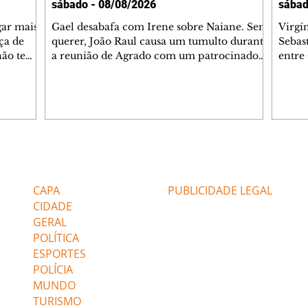
sábado - 08/08/2026
sábad
gar mais
Gael desabafa com Irene sobre Naiane. Sem
Virgí
ça de
querer, João Raul causa um tumulto durante
Sebas
 não tem
a reunião de Agrado com um patrocinador.
entre
ia.
Zilá orienta Osmar a seguir Cinara, que
que B
ão de
percebe a movimentação e alerta Ronei.
nega 
ntino
Palhares confronta Cinara sobre a
Tonho
aproximação com Ronei. Eduarda pensa
a fam
una no
em pedir a Valéria para ficar com Sol. Gael
com O
a. Dora
decide terminar com Naiane. João Raul
e é d
m
inventa para Agrado que não está
comen
Editorias
Editais Certificados
Lyris
conseguindo conviver com seu sucesso, e
tungs
urante de
termina o relacionamento dos dois.
Dióge
CAPA
PUBLICIDADE LEGAL
CIDADE
GERAL
POLÍTICA
ESPORTES
POLÍCIA
MUNDO
TURISMO