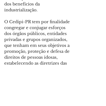
dos benefícios da 
industrialização.
O Cedipi-PR tem por finalidade 
congregar e conjugar esforços 
dos órgãos públicos, entidades 
privadas e grupos organizados, 
que tenham em seus objetivos a 
promoção, proteção e defesa de 
direitos de pessoas idosas, 
estabelecendo as diretrizes das 
políticas públicas dirigidas à 
pessoa idosa do Paraná.
CONFERÊNCIA ESTADUAL
 – 
A Conferência Estadual dos 
Direitos da Pessoa Idosa no 
Paraná de 2025 terá como tema 