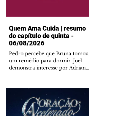
Quem Ama Cuida | resumo
do capítulo de quinta -
06/08/2026
Pedro percebe que Bruna tomou
um remédio para dormir. Joel
demonstra interesse por Adriana.
Fernando elogia Mau Mau. Bia
não gosta quando Brigitte e
Rafael se sentam à mesa com ela
e César, atrapalhando o jantar
romântico do casal. Bruna se
aproveita da preocupação de
Pedro com sua saúde para
manter o marido ao seu lado.
Elenice acusa Rosa por seu