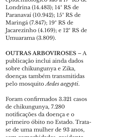
Londrina (14.483); 14ª RS de 
Paranavaí (10.942); 15ª RS de 
Maringá (7.847); 19ª RS de 
Jacarezinho (4.169); e 12ª RS de 
Umuarama (3.809).
OUTRAS ARBOVIROSES
 – A 
publicação inclui ainda dados 
sobre chikungunya e Zika, 
doenças também transmitidas 
pelo mosquito 
Aedes aegypti
.
Foram confirmados 3.321 casos 
de chikungunya, 7.280 
notificações da doença e o 
primeiro óbito no Estado. Trata-
se de uma mulher de 93 anos, 