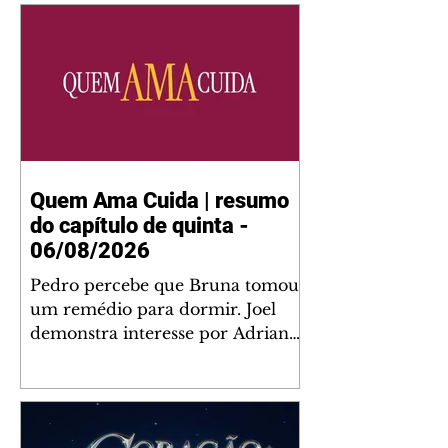
Quem Ama Cuida | resumo
do capítulo de quinta -
06/08/2026
Pedro percebe que Bruna tomou
um remédio para dormir. Joel
demonstra interesse por Adriana.
Fernando elogia Mau Mau. Bia
não gosta quando Brigitte e
Rafael se sentam à mesa com ela
e César, atrapalhando o jantar