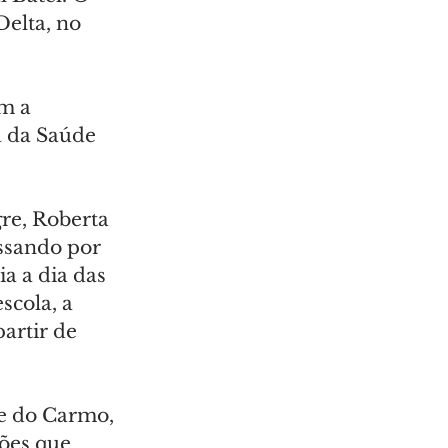
elta, no 
m a 
a da Saúde 
gre, Roberta 
assando por 
a a dia das 
scola, a 
artir de 
e do Carmo, 
ções que 