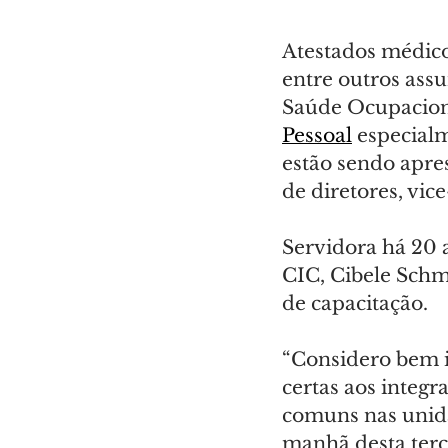
Atestados médicos
entre outros ass
Saúde Ocupacion
Pessoal
 especial
estão sendo apre
de diretores, vic
Servidora há 20 
CIC, Cibele Schme
de capacitação.
“Considero bem i
certas aos integr
comuns nas unida
manhã desta terça