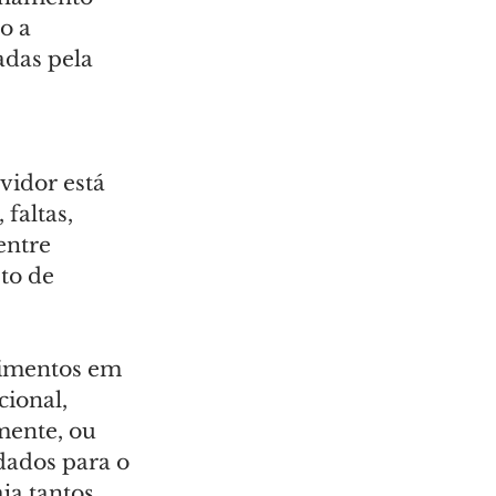
o a 
adas pela 
vidor está 
faltas, 
entre 
to de 
dimentos em 
ional, 
mente, ou 
dados para o 
ja tantos 