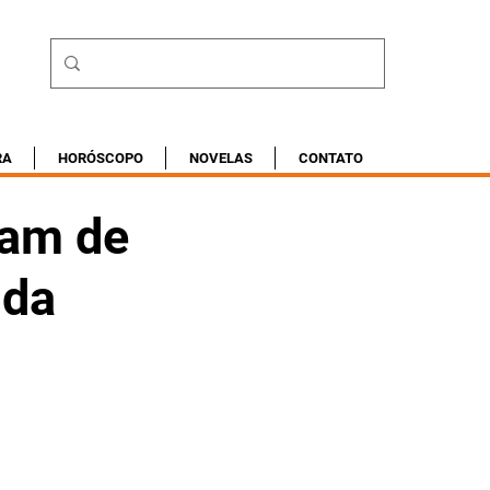
RA
HORÓSCOPO
NOVELAS
CONTATO
pam de
 da