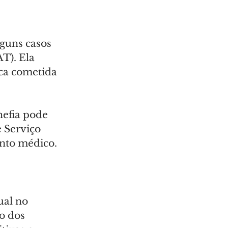
guns casos 
T). Ela 
ica cometida 
hefia pode 
 Serviço 
nto médico.
ual no 
o dos 