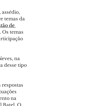
 assédio, 
re temas da 
tão de 
. Os temas 
rticipação 
eves, na 
a desse tipo 
 respostas 
tuações 
ento na 
 Batel. O 