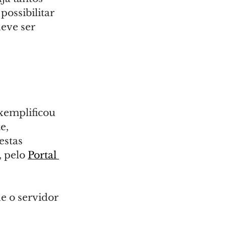
ossibilitar 
eve ser 
xemplificou 
e, 
estas 
 pelo 
Portal 
e o servidor 