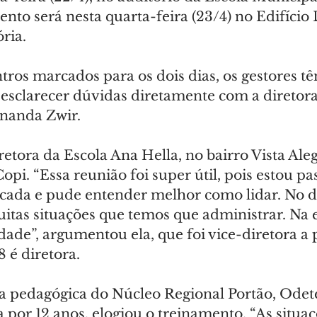
to será nesta quarta-feira (23/4) no Edifício D
ória.
ros marcados para os dois dias, os gestores tê
esclarecer dúvidas diretamente com a diretor
nanda Zwir.
iretora da Escola Ana Hella, no bairro Vista Ale
opi. “Essa reunião foi super útil, pois estou p
cada e pude entender melhor como lidar. No di
itas situações que temos que administrar. Na e
idade”, argumentou ela, que foi vice-diretora a p
 é diretora.
ra pedagógica do Núcleo Regional Portão, Odet
ra por 12 anos, elogiou o treinamento. “As situa