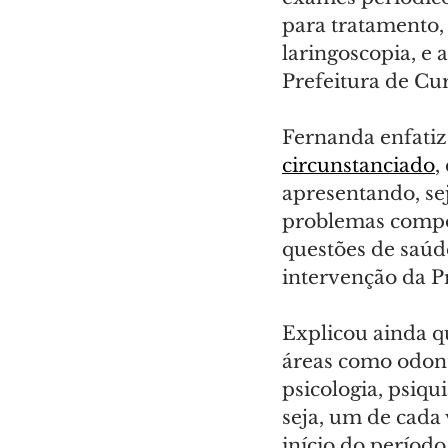
para tratamento,
laringoscopia, e 
Prefeitura de Cur
Fernanda enfatiz
circunstanciado
,
apresentando, sej
problemas compor
questões de saúde
intervenção da P
Explicou ainda q
áreas como odonto
psicologia, psiqu
seja, um de cada
início do período