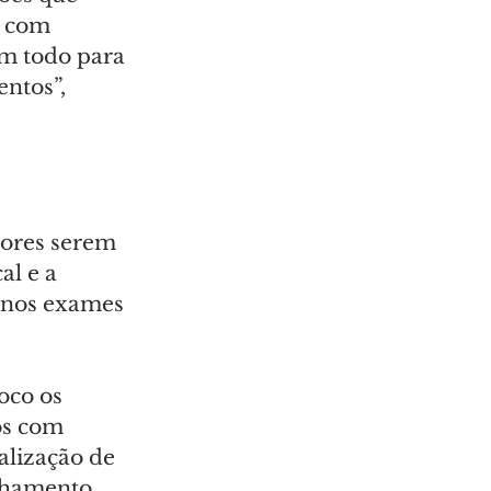
o com 
m todo para 
ntos”, 
dores serem 
l e a 
 nos exames 
oco os 
os com 
alização de 
nhamento 