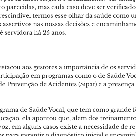
o parecidas, mas cada caso deve ser verificad
rescindível termos esse olhar da saúde como u
 assertivos nas nossas decisões e encaminhame
 é servidora há 25 anos.
stacou aos gestores a importância de os servi
articipação em programas como o de Saúde Voca
e Prevenção de Acidentes (Sipat) e a presença
grama de Saúde Vocal, que tem como grande f
ucação, ela apontou que, além dos treinament
voz, em alguns casos existe a necessidade de re
s para garantir o diagnóstico inicial e encami