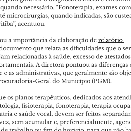
 quando necessário. “Fonoterapia, exames com
até microcirurgias, quando indicadas, são custe
itiba”, acentuou.
ou a importância da elaboração de 
relatório 
 documento que relata as dificuldades que o ser
am relacionadas à saúde, excesso de atestados, 
tamentais. A diretora pontuou as diferenças 
 e as administrativas, que geralmente são obje
rocuradoria-Geral do Município (PGM).
ue os planos terapêuticos, dedicados aos aten
logia, fisioterapia, fonoterapia, terapia ocupac
iatria e saúde vocal, devem ser feitos separada
 vez, sem acumular e, preferencialmente, agen
 de trabalho ou fim do horário, para que não ha