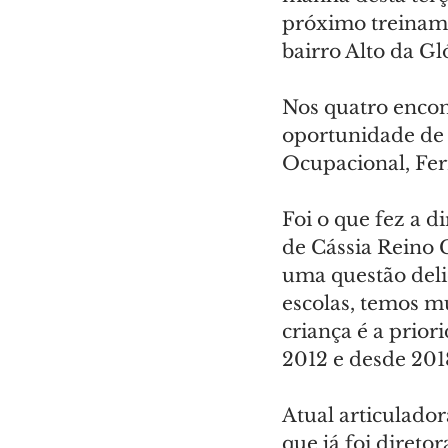
próximo treinamen
bairro Alto da Gl
Nos quatro encont
oportunidade de 
Ocupacional, Fer
Foi o que fez a d
de Cássia Reino C
uma questão deli
escolas, temos mu
criança é a prior
2012 e desde 2018
Atual articulado
que já foi direto