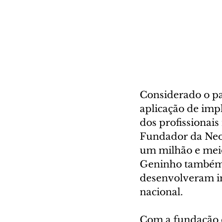
Considerado o pai
aplicação de imp
dos profissionai
Fundador da Neod
um milhão e meio
Geninho também f
desenvolveram im
nacional. 
Com a fundação da