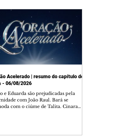
ão Acelerado | resumo do capítulo de
a - 06/08/2026
o e Eduarda são prejudicadas pela
midade com João Raul. Bará se
oda com o ciúme de Talita. Cinara
afa com Ronei e decide passar uns
na casa de Palhares. Agrado pede para
ma conversa com Eduarda. Janete
onta Zilá, que garante à irmã que não