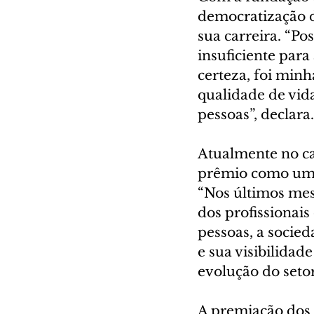
democratização da
sua carreira. “Po
insuficiente para
certeza, foi minh
qualidade de vida
pessoas”, declara.
Atualmente no ca
prêmio como uma
“Nos últimos mese
dos profissionais
pessoas, a socie
e sua visibilidad
evolução do setor”
A premiação dos 