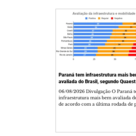
Paraná tem infraestrutura mais b
avaliada do Brasil, segundo Quaest
06/08/2026 Divulgação O Paraná 
infraestrutura mais bem avaliada do
de acordo com a última rodada de 
da Genial/Quaest nos estados, divu
fim de julho. O instituto questionou
população de 10 estados sobre difer
áreas de governo e os paranaenses