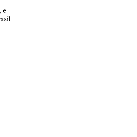
 e 
asil