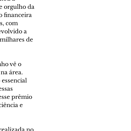
de orgulho da 
o financeira 
s, com 
evolvido a 
 milhares de 
ho vê o 
a área. 
essencial 
essas 
esse prêmio 
iência e 
realizada no 