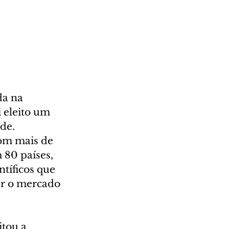
da na 
 eleito um 
de. 
om mais de 
80 países, 
tíficos que 
er o mercado 
tou a 