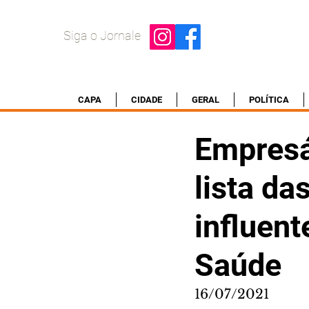
Siga o Jornale
CAPA
CIDADE
GERAL
POLÍTICA
Empresá
lista d
influent
Saúde
16/07/2021