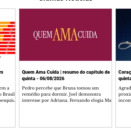
em
Quem Ama Cuida | resumo do capítulo de
Coraç
quinta - 06/08/2026
quint
tem a
Pedro percebe que Bruna tomou um
Agrad
 Brasil,
remédio para dormir. Joel demonstra
proxi
pesquisas
interesse por Adriana. Fernando elogia Mau
incom
lgada no
Mau. Bia não gosta quando Brigitte e Rafael
desab
 a
se sentam à mesa com ela e César,
dias 
entes
atrapalhando o jantar romântico do casal.
ter u
Bruna se aproveita da preocupação de
confr