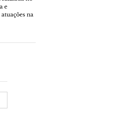
a e 
 atuações na 