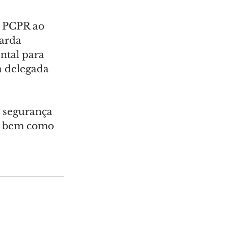
a PCPR ao 
arda 
ntal para 
a delegada 
e segurança 
l, bem como 