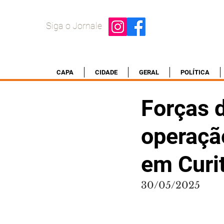
Siga o Jornale
CAPA
CIDADE
GERAL
POLÍTICA
Forças 
operação
em Curi
30/05/2025