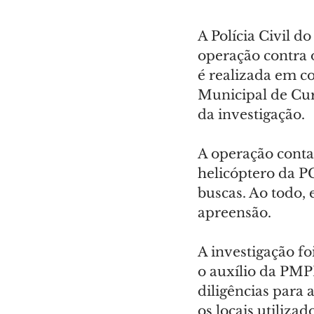
A Polícia Civil d
operação contra o
é realizada em c
Municipal de Cur
da investigação.
A operação conta 
helicóptero da P
buscas. Ao todo,
apreensão.
A investigação f
o auxílio da PMP
diligências para a
os locais utiliza