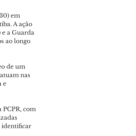
(30) em 
iba. A ação 
 e a Guarda 
s ao longo 
reo de um 
 atuam nas 
 e 
la PCPR, com 
izadas 
identificar 