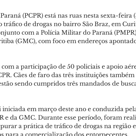
o Paraná (PCPR) está nas ruas nesta sexta-feira 
 tráfico de drogas no bairro São Braz, em Curit
onjunto com a Polícia Militar do Paraná (PMPR)
itiba (GMC), com foco em endereços apontado
com a participação de 50 policiais e apoio aé
CPR. Cães de faro das três instituições também
 estão sendo cumpridos três mandados de busca
oi iniciada em março deste ano e conduzida pe
R e da GMC. Durante esse período, foram real
purar a prática de tráfico de drogas na região e 
dos para a comercialização dos entorpecentes.