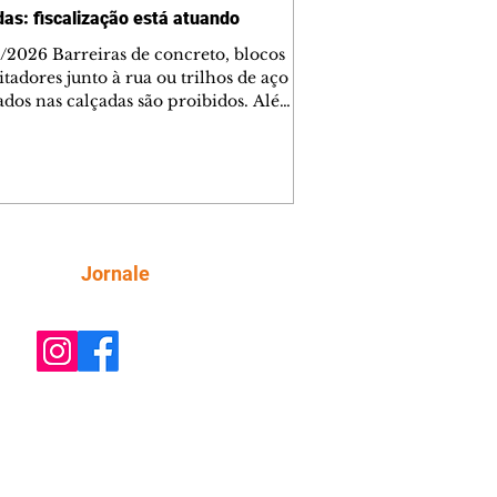
das: fiscalização está atuando
/2026 Barreiras de concreto, blocos
tadores junto à rua ou trilhos de aço
lados nas calçadas são proibidos. Além
rem obstáculos para a livre circulação
destres, essas estruturas podem causar
rar acidentes de trânsito — e os
ietários dos imóveis podem ser
sabilizados. O alerta é do Instituto de
isa e Planejamento de Ponta Grossa
), que está intensificando a
Siga
Jornale
ização sobre as calçadas, o que inclui
 barreiras. Um ca