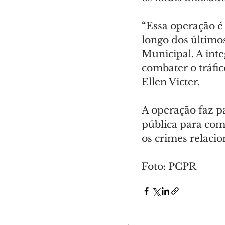
“Essa operação é
longo dos últimos
Municipal. A int
combater o tráfic
Ellen Victer.
A operação faz pa
pública para com
os crimes relaci
Foto: PCPR