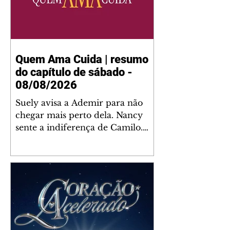
Quem Ama Cuida | resumo
do capítulo de sábado -
08/08/2026
Suely avisa a Ademir para não
chegar mais perto dela. Nancy
sente a indiferença de Camilo.
Tiago diz a Ingrid que ela não
tem competência para presidir a
joalheria. André conta a Pedro
que a associação de advogados
expulsou Ademir. Laurentino
contrata Adriana para servir no
restaurante. Adriana vê Pedro e
Bruna no restaurante. Bruna