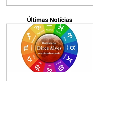
Últimas Notícias
Horóscopo - 09/08/2026
Tenha seu Mapa Astral de
nascimento, o Mapa astral do Ano
de 2026 e 2027, o que os planetas
indicam para o seu: Trabalho,
Amor, Dinheiro, Saúde e Família.
Estudo com 35 páginas. Adquira