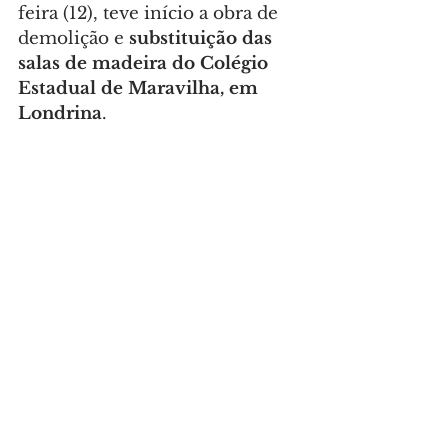
feira (12), teve início a obra de 
demolição e 
substituição das 
salas de madeira do Colégio 
Estadual de Maravilha, em 
Londrina
.
Foto: NRE Cascavel/Seed-PR
GERAL
Comentários
Escreva um comentário
Últimas Notícias