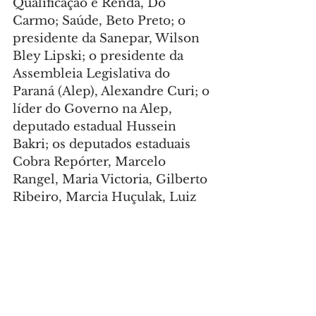
Qualificação e Renda, Do 
Carmo; Saúde, Beto Preto; o 
presidente da Sanepar, Wilson 
Bley Lipski; o presidente da 
Assembleia Legislativa do 
Paraná (Alep), Alexandre Curi; o 
líder do Governo na Alep, 
deputado estadual Hussein 
Bakri; os deputados estaduais 
Cobra Repórter, Marcelo 
Rangel, Maria Victoria, Gilberto 
Ribeiro, Marcia Huçulak, Luiz 
Claudio Romanelli, Nelson 
Justus, Luis Corti, Luiz 
Fernando Guerra, Alexandre 
Amaro, Flávia Francischini, 
Gugu Bueno, Mara Lima, 
Wilmar Reichembach, Alisson 