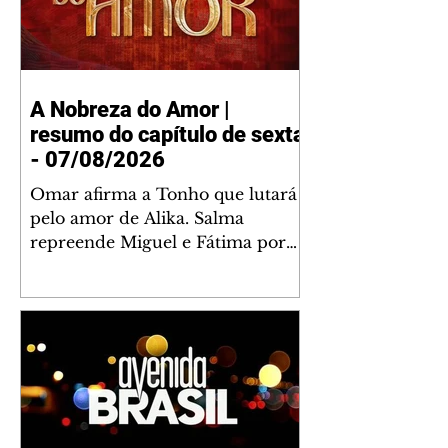
A Nobreza do Amor |
resumo do capítulo de sexta
- 07/08/2026
Omar afirma a Tonho que lutará
pelo amor de Alika. Salma
repreende Miguel e Fátima por
terem sido rudes com Omar.
Maria Helena aconselha Manoel
sobre seu namoro com Ana
Maria. Pressionado, Bakari revela
a Jendal que Chinua esteve em
terras inimigas. Omar pede que
Alika o acompanhe até a agência
bancária. Chinua alerta Dumi,