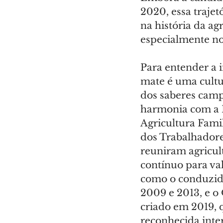
2020, essa trajet
na história da ag
especialmente no
Para entender a i
mate é uma cultur
dos saberes camp
harmonia com a F
Agricultura Fami
dos Trabalhadores
reuniram agricult
contínuo para val
como o conduzid
2009 e 2013, e o 
criado em 2019, 
reconhecida inte