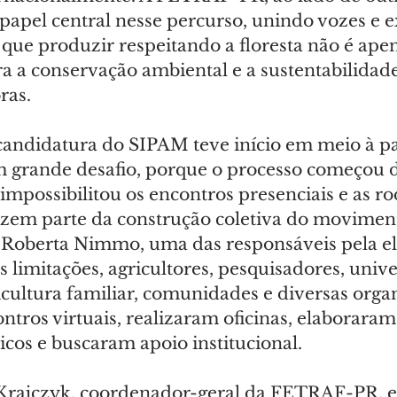
e papel central nesse percurso, unindo vozes e e
ue produzir respeitando a floresta não é apen
a a conservação ambiental e a sustentabilidade
ras.
candidatura do SIPAM teve início em meio à p
m grande desafio, porque o processo começou d
mpossibilitou os encontros presenciais e as ro
zem parte da construção coletiva do moviment
 Roberta Nimmo, uma das responsáveis pela el
s limitações, agricultores, pesquisadores, unive
icultura familiar, comunidades e diversas orga
tros virtuais, realizaram oficinas, elaboraram
cos e buscaram apoio institucional.
 Krajczyk, coordenador-geral da FETRAF-PR, e