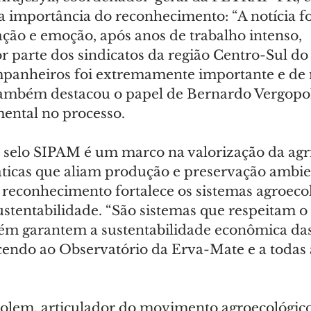
 importância do reconhecimento: “A notícia fo
ação e emoção, após anos de trabalho intenso, 
 parte dos sindicatos da região Centro-Sul do
mpanheiros foi extremamente importante e de 
e também destacou o papel de Bernardo Vergopo
ental no processo.
o selo SIPAM é um marco na valorização da agri
áticas que aliam produção e preservação ambien
 reconhecimento fortalece os sistemas agroecol
ustentabilidade. “São sistemas que respeitam o
m garantem a sustentabilidade econômica das 
cendo ao Observatório da Erva-Mate e a todas 
olem, articulador do movimento agroecológic