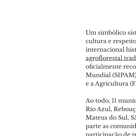
Um simbólico sis
cultura e respei
internacional his
agroflorestal tra
oficialmente rec
Mundial (SIPAM),
e a Agricultura 
Ao todo, 11 muni
Rio Azul, Rebouça
Mateus do Sul, 
parte as comunid
participação de m