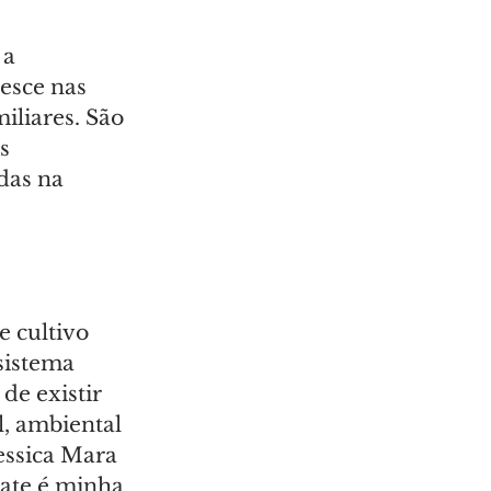
a 
esce nas 
iliares. São 
s 
das na 
 cultivo 
sistema 
de existir 
, ambiental 
essica Mara 
mate é minha 