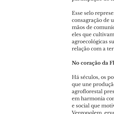
Esse selo represe
consagração de um
mãos de comunidad
eles que cultivam
agroecológicas s
relação com a ter
No coração da F
Há séculos, os p
que une produção
agroflorestal pre
em harmonia com 
e social que mot
Vergopolem, ervei