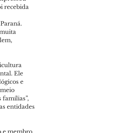
i recebida 
 Paraná. 
muita 
lem, 
cultura 
tal. Ele 
ógicos e 
 meio 
famílias”, 
as entidades 
o e membro 