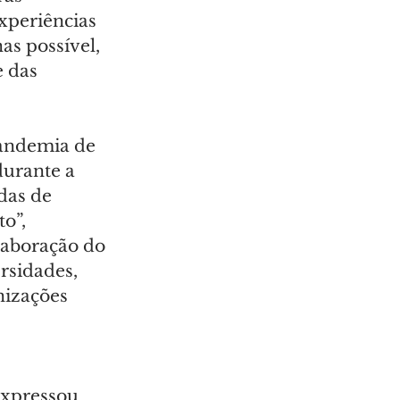
xperiências 
as possível, 
 das 
andemia de 
urante a 
das de 
o”, 
aboração do 
rsidades, 
nizações 
 
xpressou 