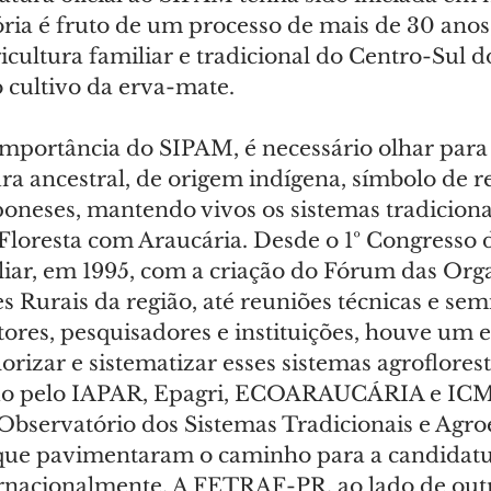
ória é fruto de um processo de mais de 30 anos
ricultura familiar e tradicional do Centro-Sul d
 cultivo da erva-mate.
mportância do SIPAM, é necessário olhar para t
a ancestral, de origem indígena, símbolo de re
oneses, mantendo vivos os sistemas tradiciona
loresta com Araucária. Desde o 1º Congresso 
liar, em 1995, com a criação do Fórum das Org
 Rurais da região, até reuniões técnicas e sem
ores, pesquisadores e instituições, houve um e
orizar e sistematizar esses sistemas agrofloresta
o pelo IAPAR, Epagri, ECOARAUCÁRIA e ICMB
Observatório dos Sistemas Tradicionais e Agroe
que pavimentaram o caminho para a candidatu
rnacionalmente. A FETRAF-PR, ao lado de outr