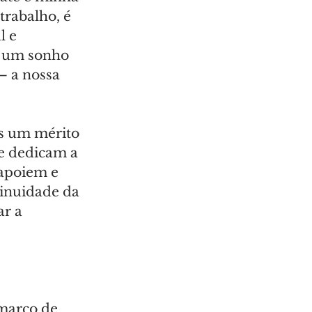
trabalho, é 
 e 
 um sonho 
— 
a nossa 
s um mérito 
e dedicam a 
 apoiem e 
tinuidade da 
r a 
março de 