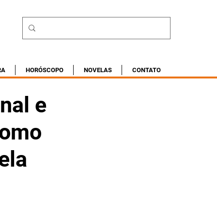
RA
HORÓSCOPO
NOVELAS
CONTATO
nal e
como
ela