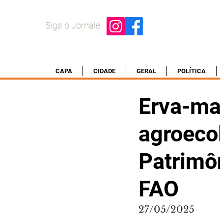
Siga o Jornale
CAPA
CIDADE
GERAL
POLÍTICA
Erva-ma
agroeco
Patrimô
FAO
27/05/2025