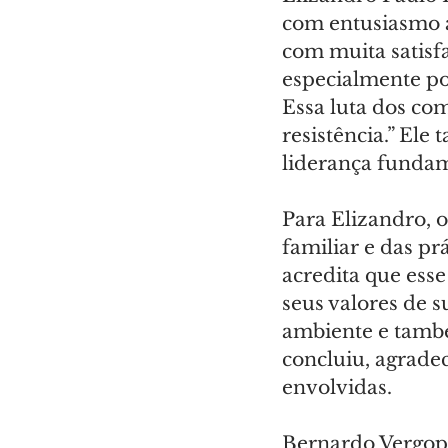
com entusiasmo a
com muita satisf
especialmente por
Essa luta dos co
resistência.” El
liderança fundam
Para Elizandro, 
familiar e das pr
acredita que esse
seus valores de s
ambiente e també
concluiu, agrade
envolvidas.
Bernardo Vergop