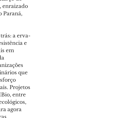
, enraizado 
o Paraná, 
rás: a erva-
sistência e 
is em 
da 
anizações 
inários que 
sforço 
is. Projetos 
io, entre 
cológicos, 
ra agora 
as 