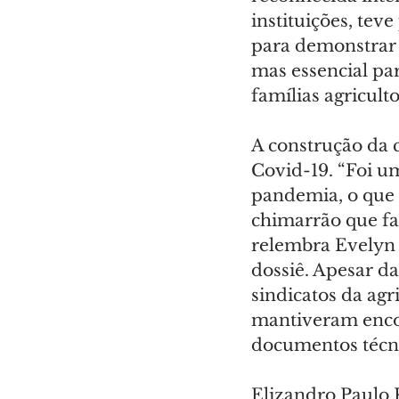
instituições, tev
para demonstrar q
mas essencial par
famílias agriculto
A construção da 
Covid-19. “Foi u
pandemia, o que i
chimarrão que fa
relembra Evelyn
dossiê. Apesar da
sindicatos da agr
mantiveram encon
documentos técni
Elizandro Paulo