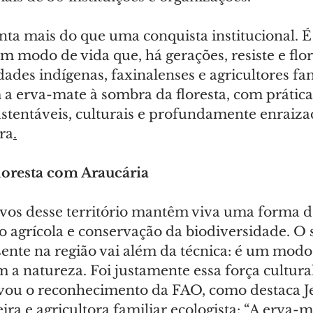
nta mais do que uma conquista institucional. É 
 modo de vida que, há gerações, resiste e flor
es indígenas, faxinalenses e agricultores fam
 a erva-mate à sombra da floresta, com prática
ustentáveis, culturais e profundamente enraiza
ra
.
loresta com Araucária
ovos desse território mantêm viva uma forma de
 agrícola e conservação da biodiversidade. O 
sente na região vai além da técnica: é um modo 
a natureza. Foi justamente essa força cultural
ivou o reconhecimento da FAO, como destaca J
ra e agricultora familiar ecologista: “A erva-