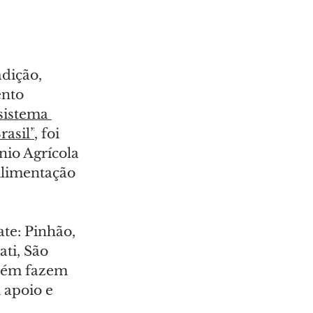
dição, 
nto 
istema 
rasil”
, foi 
io Agrícola 
Alimentação 
te: Pinhão, 
ti, São 
bém fazem 
 apoio e 