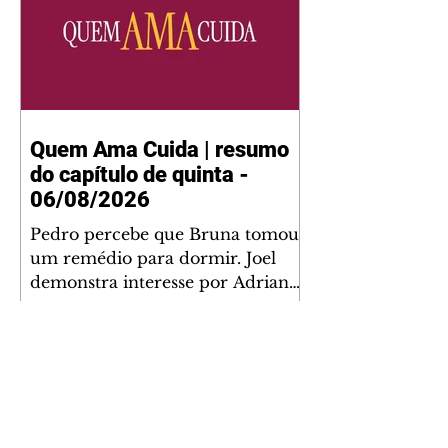
Quem Ama Cuida | resumo
do capítulo de quinta -
06/08/2026
Pedro percebe que Bruna tomou
um remédio para dormir. Joel
demonstra interesse por Adriana.
Fernando elogia Mau Mau. Bia
não gosta quando Brigitte e
Rafael se sentam à mesa com ela
e César, atrapalhando o jantar
romântico do casal. Bruna se
aproveita da preocupação de