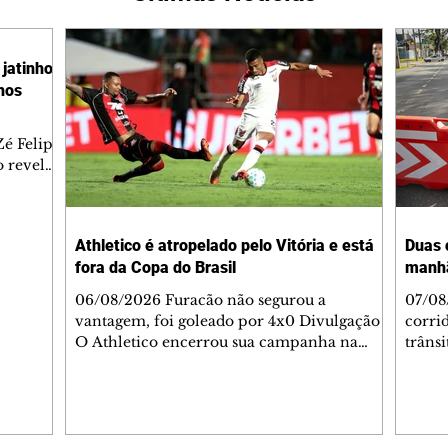
jatinho
lhos
é Felipe
 revelar
ronave.
-feira,
rido e
Athletico é atropelado pelo Vitória e está
Duas 
o espaço
fora da Copa do Brasil
manh
inia
veram
06/08/2026 Furacão não segurou a
07/08
sé
vantagem, foi goleado por 4x0 Divulgação
corri
s
O Athletico encerrou sua campanha na
trâns
 entre
Copa do Brasil nesta quinta-feira (6), em
domin
uma noite infeliz em Salvador (BA). O time
5h30 
paranaense foi superado por 4×0 pelo
Jardi
Vitória, no Barradão, e viu derreter a
Agent
vantagem de dois gols que levou da Arena
acomp