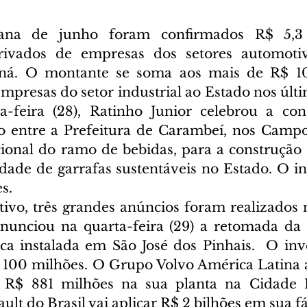
ana de junho foram confirmados R$ 5,3 
rivados de empresas dos setores automotiv
ná. O montante se soma aos mais de R$ 100
presas do setor industrial ao Estado nos últim
a-feira (28), Ratinho Junior celebrou a con
 entre a Prefeitura de Carambeí, nos Campos
onal do ramo de bebidas, para a construção 
dade de garrafas sustentáveis no Estado. O in
s.
ivo, três grandes anúncios foram realizados 
anunciou na quarta-feira (29) a retomada da
ica instalada em São José dos Pinhais.  O inv
 100 milhões. O Grupo Volvo América Latina 
 R$ 881 milhões na sua planta na Cidade In
ault do Brasil vai aplicar R$ 2 bilhões em sua f