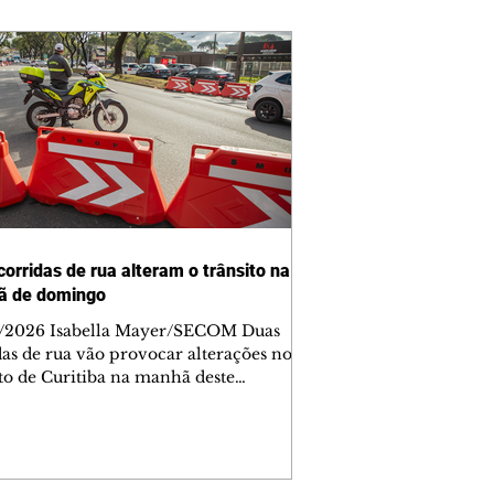
corridas de rua alteram o trânsito na
ã de domingo
/2026 Isabella Mayer/SECOM Duas
das de rua vão provocar alterações no
ito de Curitiba na manhã deste
go (9/8). As mudanças começam às
e afetam principalmente as regiões do
m das Américas e do Água Verde.
es de trânsito e monitores farão o
anhamento das provas. A orientação