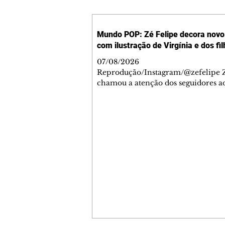
Mundo POP: Zé Felipe decora novo 
com ilustração de Virgínia e dos fi
07/08/2026
Reprodução/Instagram/@zefelipe Z
chamou a atenção dos seguidores ao
um detalhe especial de sua nova ae
O cantor compartilhou nesta quinta
6, registros do jatinho recém-adqui
mostrou que decidiu personalizar 
com uma ilustração que reúne Virg
Fonseca e os três filhos que eles ti
juntos: Maria Alice, Maria Flor e Jo
Leonardo. Na imagem, aparecem o
apelidos dos integrantes da família,
eles "Papai", "Mamãe",