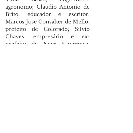
agrônomo; Claudio Antonio de 
Brito, educador e escritor; 
Marcos José Consalter de Mello, 
prefeito de Colorado; Silvio 
Chaves, empresário e ex-
prefeito de Nova Esperança; 
Thiago Chaves Cabral de Mello, 
policial militar.
A segunda-secretária da 
Assembleia, deputada Maria 
Victoria (PP), homenageou o 
presidente da Faep, Ágide 
Meneguette; Dom Frei Severino 
Clasen, arcebispo de Maringá; 
médico Kemel Jorge Chammas; 
José Carlos Barbieri, ex-