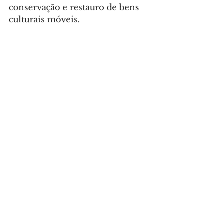
conservação e restauro de bens 
culturais móveis.
11.
Edital
de 
Publicação/Quadrinhos – 
Gibiteca de Curitiba
Valor R$ 300 mil
O edital prevê a produção de 10 
projetos de publicação física ou 
virtual de histórias em 
quadrinhos, cartoons, charges, 
caricatura e ilustração 
produzidos por artistas 
residentes em Curitiba. O 
projeto deve ter sua publicação 
lançada na Gibiteca de Curitiba.