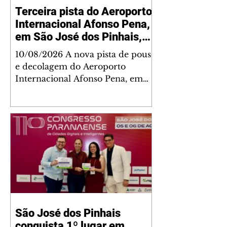
Terceira pista do Aeroporto
Internacional Afonso Pena,
em São José dos Pinhais,
avança para início das obras
10/08/2026 A nova pista de pouso
e decolagem do Aeroporto
Internacional Afonso Pena, em
São José dos Pinhais, avançou
mais uma etapa nesta segunda-
feira (10), com a emissão da
Licença de Instalação pelo
Governo do Paraná, por meio do
Instituto Água e Terra (IAT). A
autorização ambiental permite
que a concessionária Motiva
implante o canteiro de obras e dê
início à execução do
São José dos Pinhais
empreendimento. O Aeroporto
conquista 1º lugar em
Afonso Pena, que já conta com