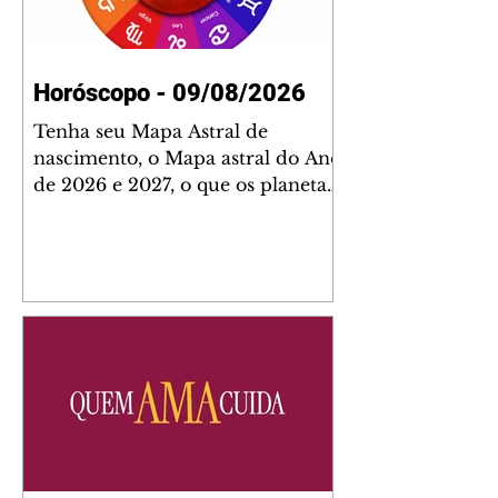
Horóscopo - 09/08/2026
Tenha seu Mapa Astral de
nascimento, o Mapa astral do Ano
de 2026 e 2027, o que os planetas
indicam para o seu: Trabalho,
Amor, Dinheiro, Saúde e Família.
Estudo com 35 páginas. Adquira
já através da nossa loja virtual ou
na loja física: rua Emiliano
Perneta 30 – loja 21 – galeria
Cezar Franco – centro –
Curitiba. Você pode pedir
também através do nosso
Whatsapp e receber seu livro
virtual: (41) 99719-0645. Escute o