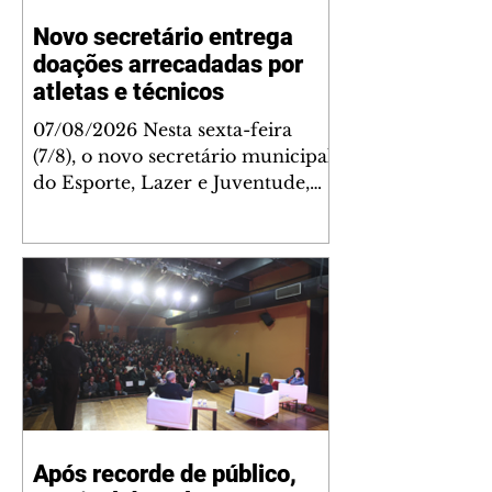
Novo secretário entrega
doações arrecadadas por
atletas e técnicos
07/08/2026 Nesta sexta-feira
(7/8), o novo secretário municipal
do Esporte, Lazer e Juventude,
José Antônio de Melo Filho, fez a
entrega de 5.873 fraldas
geriátricas arrecadadas durante a
Campanha de Atenção à Pessoa
Idosa à Fundação de Ação Social
(FAS). A doação é uma
contrapartida social de atletas,
paratletas, técnicos e instituições
contemplados pela Lei Municipal
de Incentivo ao Esporte. As
Após recorde de público,
fraldas serão destinadas às