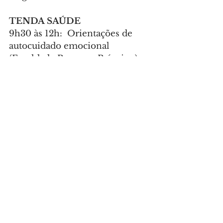
TENDA SAÚDE
9h30 às 12h:  Orientações de 
autocuidado emocional 
(Faculdade Pequeno Príncipe)
9h às 15h: Auriculoterapia, 
saúde bucal, prevenção à 
dengue e entrega de autotestes
9h às 15h: Vacinação Influenza 
com a participação do Zé 
Gotinha
TENDA EDUCAÇÃO
9h às 15h: Atividades da Semana 
Mundial do Brincar – Curitiba 
Brinca: elástico, pula corda, 5 