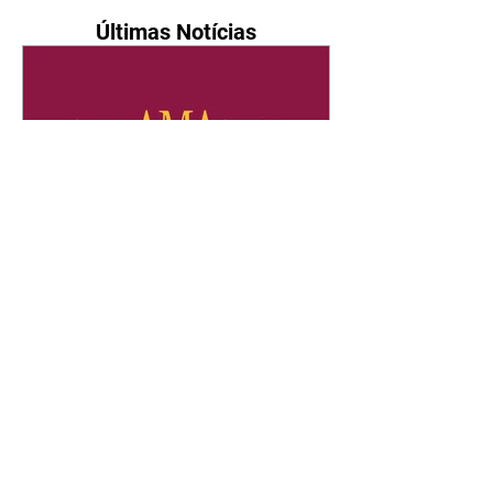
Últimas Notícias
Quem Ama Cuida | resumo
do capítulo de sábado -
08/08/2026
Suely avisa a Ademir para não
chegar mais perto dela. Nancy
sente a indiferença de Camilo.
Tiago diz a Ingrid que ela não
tem competência para presidir a
joalheria. André conta a Pedro