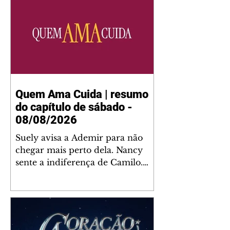
Quem Ama Cuida | resumo
do capítulo de sábado -
08/08/2026
Suely avisa a Ademir para não
chegar mais perto dela. Nancy
sente a indiferença de Camilo.
Tiago diz a Ingrid que ela não
tem competência para presidir a
joalheria. André conta a Pedro
que a associação de advogados
expulsou Ademir. Laurentino