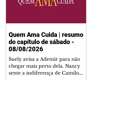
Quem Ama Cuida | resumo
do capítulo de sábado -
08/08/2026
Suely avisa a Ademir para não
chegar mais perto dela. Nancy
sente a indiferença de Camilo.
Tiago diz a Ingrid que ela não
tem competência para presidir a
joalheria. André conta a Pedro
que a associação de advogados
expulsou Ademir. Laurentino
contrata Adriana para servir no
restaurante. Adriana vê Pedro e
Bruna no restaurante. Bruna