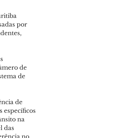
ritiba 
sadas por 
dentes, 
s 
número de 
stema de 
ncia de 
específicos 
nsito na 
l das 
erência no 