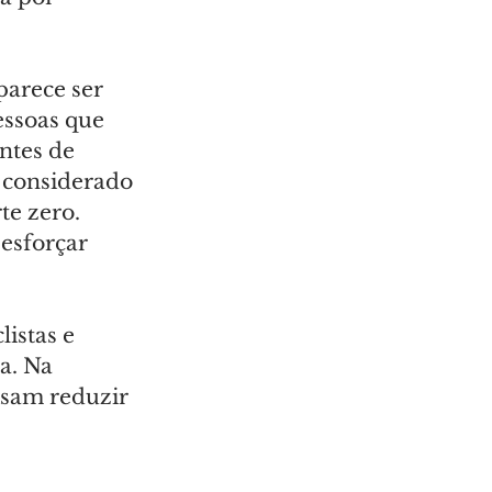
arece ser 
essoas que 
ntes de 
 considerado 
e zero. 
esforçar 
istas e 
a. Na 
isam reduzir 