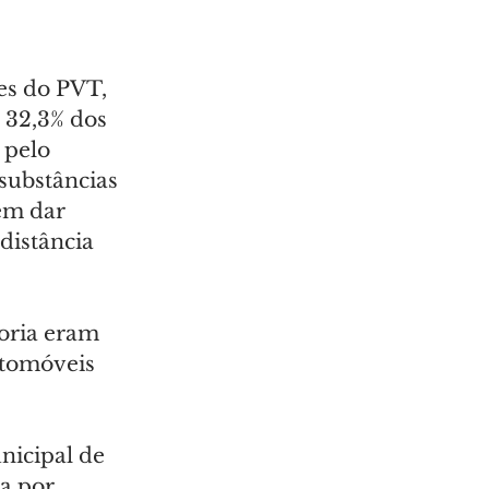
es do PVT, 
 32,3% dos 
pelo 
substâncias 
em dar 
distância 
oria eram 
utomóveis 
nicipal de 
a por 