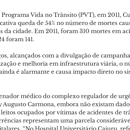
 Programa Vida no Trânsito (PVT), em 2011, Cu
ificativa queda de 54% no número de mortes cau
as da cidade. Em 2011, foram 310 mortes em aci
4 foram 141.
os, alcançados com a divulgação de campanha
lização e melhoria em infraestrutura viária, o 
ainda é alarmante e causa impacto direto no si
enador médico do complexo regulador de urgê
y Augusto Carmona, embora não existam dados 
leitos ocupados por vítimas de acidentes de trâ
orrências representam uma parcela consideráve
talares. “No Hospital Universitário Cajuru, ref