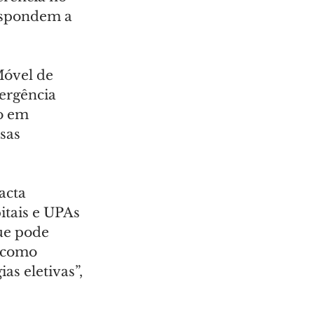
espondem a 
óvel de 
ergência 
o em 
sas 
acta 
tais e UPAs 
ue pode 
 como 
as eletivas”, 