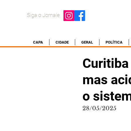
Siga o Jornale
CAPA
CIDADE
GERAL
POLÍTICA
Curitiba
mas aci
o siste
28/05/2025