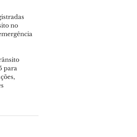
istradas 
ito no 
 emergência 
rânsito 
5 para 
ções, 
s 