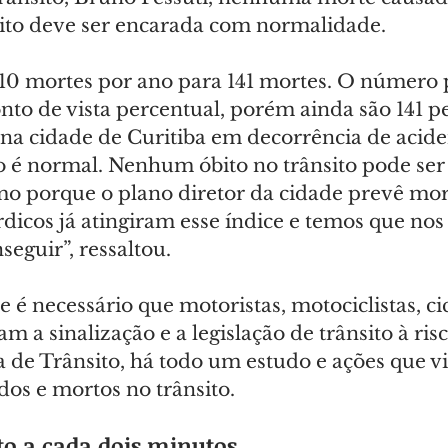
sito deve ser encarada com normalidade.
10 mortes por ano para 141 mortes. O número p
to de vista percentual, porém ainda são 141 p
a cidade de Curitiba em decorrência de acide
ão é normal. Nenhum óbito no trânsito pode ser
o porque o plano diretor da cidade prevê mort
dicos já atingiram esse índice e temos que nos 
eguir”, ressaltou.
 é necessário que motoristas, motociclistas, cicl
 a sinalização e a legislação de trânsito à risc
 de Trânsito, há todo um estudo e ações que v
dos e mortos no trânsito.
 a cada dois minutos