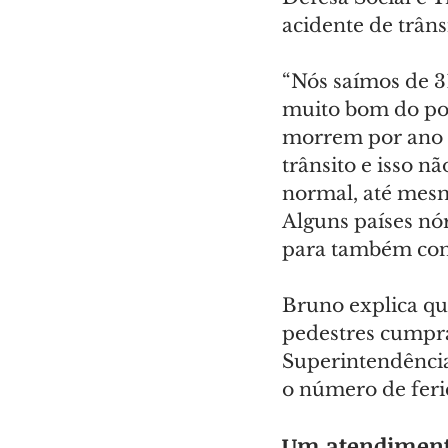
acidente de trân
“Nós saímos de 3
muito bom do pon
morrem por ano n
trânsito e isso n
normal, até mesm
Alguns países nór
para também cons
Bruno explica que
pedestres cumpram
Superintendência
o número de feri
Um atendimento