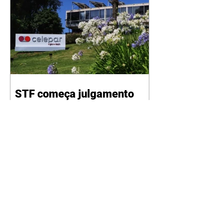
STF começa julgamento
sobre desestatização da
Celepar
07/08/2026 Privatização está
paralisada por decisão do
ministro Flávio Dino ANPR O
Supremo Tribunal Federal (STF)
começou nesta sexta-feira (7) o
julgamento que vai analisar a
decisão liminar que suspendeu o
processo de desestatização da