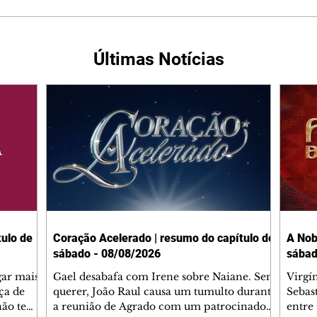
Últimas Notícias
ulo de
Coração Acelerado | resumo do capítulo de
A Nob
sábado - 08/08/2026
sábad
gar mais
Gael desabafa com Irene sobre Naiane. Sem
Virgí
ça de
querer, João Raul causa um tumulto durante
Sebas
 não tem
a reunião de Agrado com um patrocinador.
entre