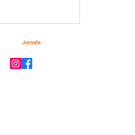
inta esteja mesmo ao lado de Jendal, e
o convite para jantar com os dois.
 desabafa com Casemiro e conta que
ília de Lúcia/Alika tem uma dívida
mar. Ana Maria vai à casa de Manoel
estratada por Fortunato. José e Omar
tam sobre a possível jazida de
Siga
Jornale
tênio na região. Virgínia provoca
nes na frente de Marta. Binta s