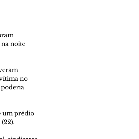
oram 
na noite 
iveram 
vítima no 
 poderia 
de um prédio 
(22).