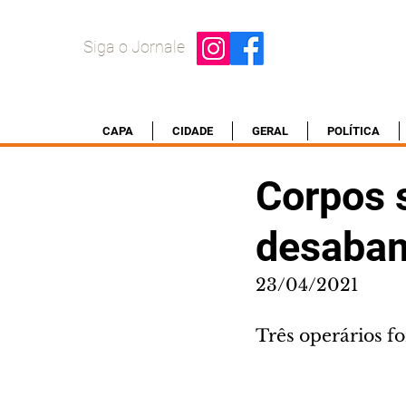
Siga o Jornale
CAPA
CIDADE
GERAL
POLÍTICA
Corpos 
desabam
23/04/2021
Três operários f