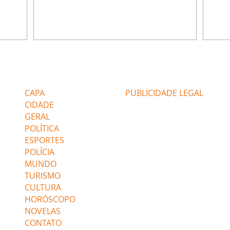
ia.
Zilá orienta Osmar a seguir Cinara, que
que B
ão de
percebe a movimentação e alerta Ronei.
nega 
ntino
Palhares confronta Cinara sobre a
Tonho
aproximação com Ronei. Eduarda pensa
a fam
una no
em pedir a Valéria para ficar com Sol. Gael
com O
a. Dora
decide terminar com Naiane. João Raul
e é d
m
inventa para Agrado que não está
comen
Editorias
Editais Certificados
Lyris
conseguindo conviver com seu sucesso, e
tungs
urante de
termina o relacionamento dos dois.
Dióge
CAPA
PUBLICIDADE LEGAL
CIDADE
GERAL
POLÍTICA
ESPORTES
POLÍCIA
MUNDO
TURISMO
CULTURA
HORÓSCOPO
NOVELAS
CONTATO