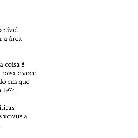
 nível 
 a área 
 coisa é 
coisa é você 
odo em que 
 1974.
ticas 
 versus a 
.