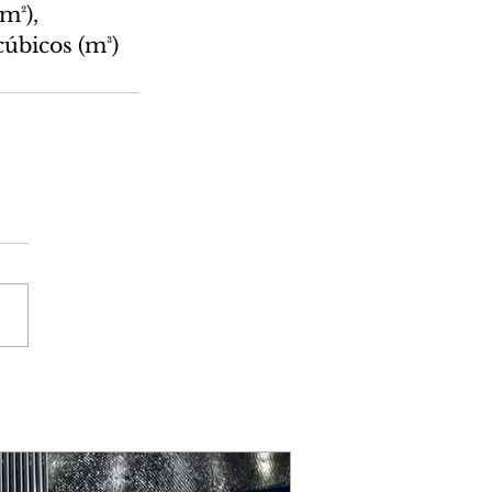
m²), 
úbicos (m³) 