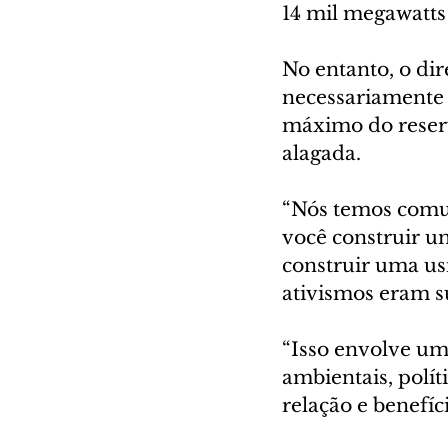
14 mil megawatt
No entanto, o dir
necessariamente 
máximo do reserv
alagada.
“Nós temos comun
você construir um
construir uma us
ativismos eram s
“Isso envolve um
ambientais, polít
relação e benefíc