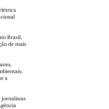
létrica 
cional 
o Brasil, 
ção de mais 
anto, 
mbientais; 
e a 
jornalistas 
Agência 