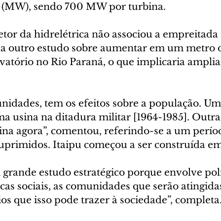
s (MW), sendo 700 MW por turbina.
etor da hidrelétrica não associou a empreitada 
a outro estudo sobre aumentar em um metro o
atório no Rio Paraná, o que implicaria ampliar
idades, tem os efeitos sobre a população. Uma
a usina na ditadura militar [1964-1985]. Outra 
ina agora”, comentou, referindo-se a um perí
uprimidos. Itaipu começou a ser construída em
 grande estudo estratégico porque envolve polí
icas sociais, as comunidades que serão atingidas
ios que isso pode trazer à sociedade”, completa