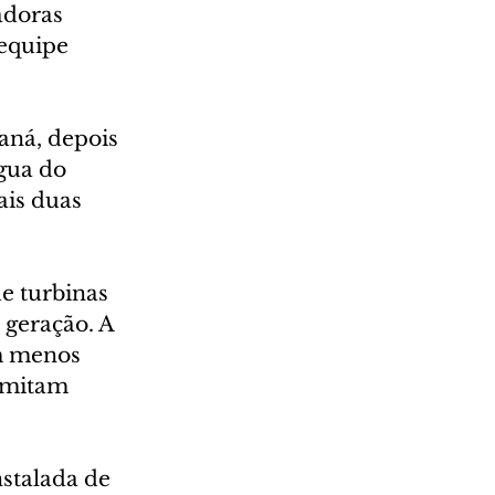
adoras 
equipe 
aná, depois 
gua do 
ais duas 
e turbinas 
geração. A 
m menos 
rmitam 
stalada de 