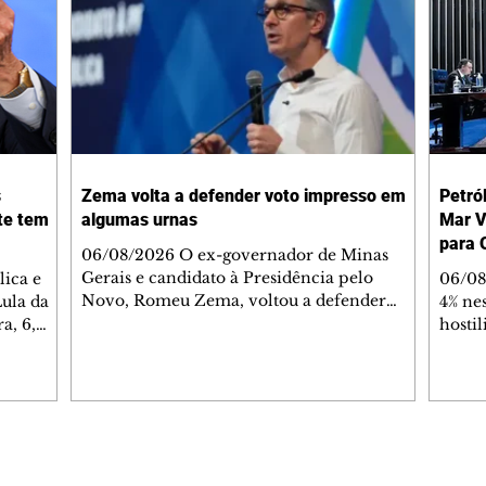
s
Zema volta a defender voto impresso em
Petró
te tem
algumas urnas
Mar V
para 
06/08/2026 O ex-governador de Minas
Gerais e candidato à Presidência pelo
ica e
06/08
Novo, Romeu Zema, voltou a defender
Lula da
4% nes
quinta-feira, 6, durante sabatina da
a, 6,
hosti
GloboNews, a adoção do voto impresso em
ormas de
no Ma
algumas urnas eletrônicas para reduzir
 segundo
firma
questionamentos sobre a lisura do processo
. "Por
Estre
eleitoral brasileiro. "Se nós pudermos
 gente
embar
aprimorar, já que há alguns
rir a
via m
questionamentos por parte de algumas
nte.
Merca
Editorias
Editais Certificados
pessoas, por que não coloca o voto
lanalto,
WTI p