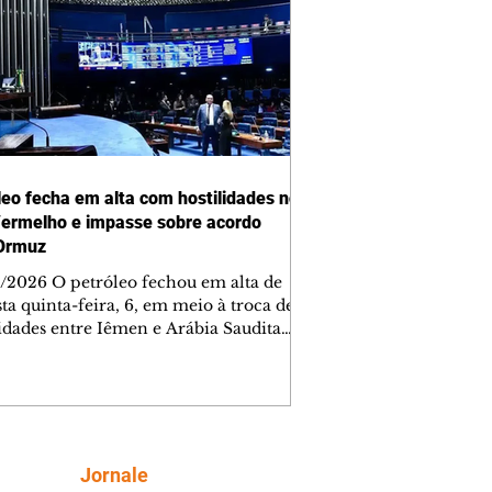
leo fecha em alta com hostilidades no
ermelho e impasse sobre acordo
Ormuz
/2026 O petróleo fechou em alta de
ta quinta-feira, 6, em meio à troca de
lidades entre Iêmen e Arábia Saudita
r Vermelho e relatos de que o acordo
do entre Irã e Omã para reabrir o
ito de Ormuz proibiria a navegação de
cações dos Estados Unidos e Israel na
arítima. Negociado na New York
ntile Exchange (Nymex), o petróleo
Siga
Jornale
ara setembro fechou em alta de 2,75%