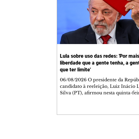
Lula sobre uso das redes: 'Por mai
liberdade que a gente tenha, a gen
que ter limite'
06/08/2026 O presidente da Repúbl
candidato à reeleição, Luiz Inácio 
Silva (PT), afirmou nesta quinta-feir
que é preciso colocar limites nas f
se expressar nas redes sociais, que,
ele, é quando se fere outras pessoas
mais liberdade que a gente tenha, a
tem que ter limite. O limite é não fe
liberdade do outro", disse o preside
Contato comercial
Durante cerimônia no Palácio do P