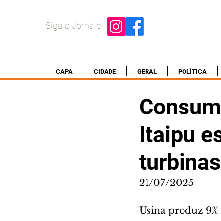
Siga o Jornale
CAPA
CIDADE
GERAL
POLÍTICA
Consumo
Itaipu e
turbinas
21/07/2025
Usina produz 9% 