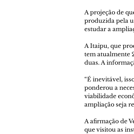
A projeção de qu
produzida pela us
estudar a amplia
A Itaipu, que pro
tem atualmente 2
duas. A informaçã
“É inevitável, iss
ponderou a necess
viabilidade econô
ampliação seja re
A afirmação de V
que visitou as in