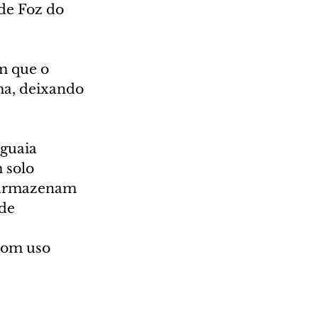
 de Foz do 
m que o 
ma, deixando 
guaia 
 solo 
e armazenam 
de 
com uso 