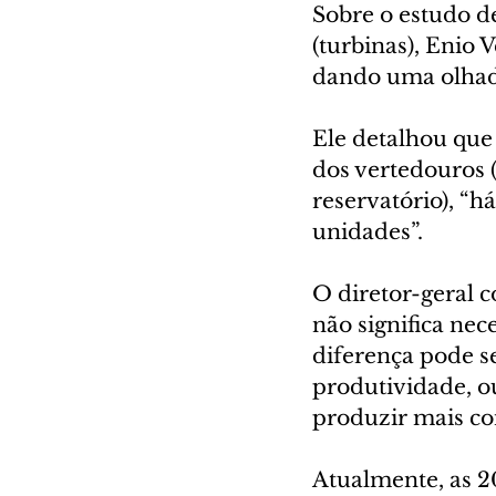
Sobre o estudo d
(turbinas), Enio 
dando uma olhada
Ele detalhou que
dos vertedouros 
reservatório), “h
unidades”.
O diretor-geral 
não significa ne
diferença pode s
produtividade, o
produzir mais c
Atualmente, as 2