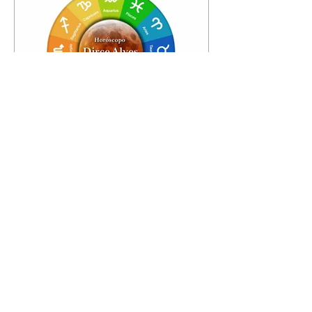
Horóscopo - 09/08/2026
Tenha seu Mapa Astral de
nascimento, o Mapa astral do Ano
de 2026 e 2027, o que os planetas
indicam para o seu: Trabalho,
Amor, Dinheiro, Saúde e Família.
Estudo com 35 páginas. Adquira
já através da nossa loja virtual ou
na loja física: rua Emiliano
Perneta 30 – loja 21 – galeria
Cezar Franco – centro –