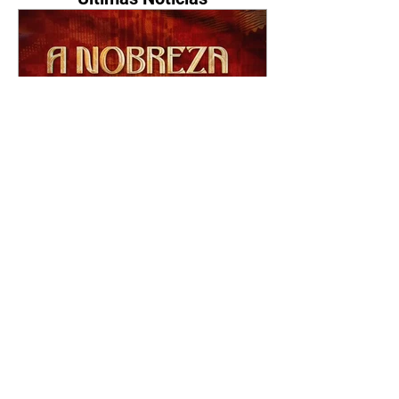
A Nobreza do Amor |
resumo do capítulo de sexta
- 07/08/2026
Omar afirma a Tonho que lutará
pelo amor de Alika. Salma
repreende Miguel e Fátima por
terem sido rudes com Omar.
Maria Helena aconselha Manoel
sobre seu namoro com Ana
Maria. Pressionado, Bakari revela