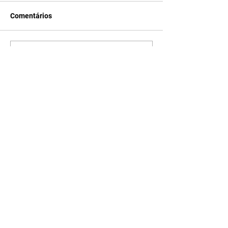
Comentários
Escreva um comentário
Últimas Notícias
A Nobreza do Amor |
resumo do capítulo de sexta
- 07/08/2026