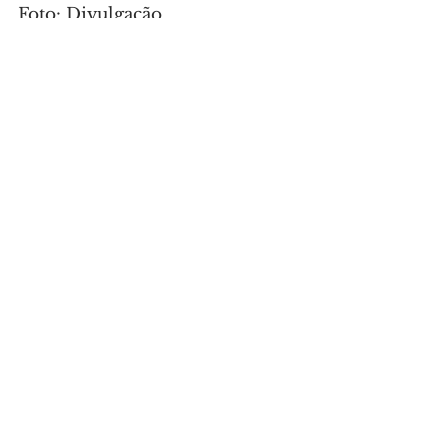
Foto: Divulgação
GERAL
Comentários
Escreva um comentário
Últimas Notícias