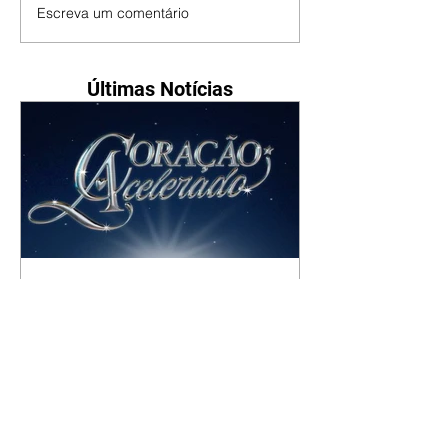
Escreva um comentário
Últimas Notícias
Coração Acelerado | resumo
do capítulo de sexta -
07/08/2026
Agrado e Eduarda fazem um
comunicado sobre suas carreiras.
Ronei teme ter seus negócios