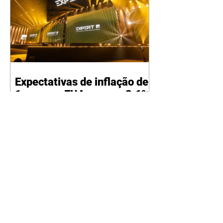
Expectativas de inflação de
1 ano nos EUA caem a 3,6%
em julho e ficam estáveis a
longo prazo
08/08/2026 As expectativas
medianas de inflação no
horizonte de 1 ano dos
consumidores americanos caíram
de 3,7% em junho para 3,6% julho,
segundo pesquisa divulgada nesta
sexta-feira, 7, pelo Federal
Reserve (Fed, o banco) de Nova
York Já as expectativas para os