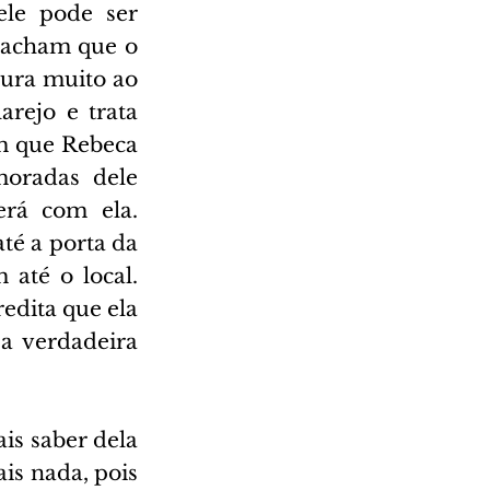
le pode ser 
 acham que o 
ura muito ao 
rejo e trata 
m que Rebeca 
oradas dele 
rá com ela. 
té a porta da 
até o local. 
dita que ela 
a verdadeira 
s saber dela 
is nada, pois 