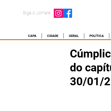
Siga o Jornale
CAPA
CIDADE
GERAL
POLÍTICA
Cúmplic
do capít
30/01/