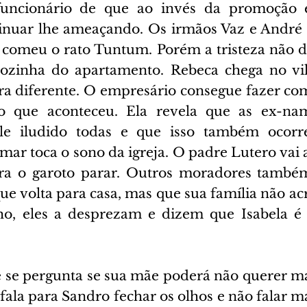
 funcionário de que ao invés da promoção e
tinuar lhe ameaçando. Os irmãos Vaz e André
comeu o rato Tuntum. Porém a tristeza não d
ozinha do apartamento. Rebeca chega no vila
a diferente. O empresário consegue fazer co
o que aconteceu. Ela revela que as ex-nam
e iludido todas e que isso também ocorre
ar toca o sono da igreja. O padre Lutero vai a
ra o garoto parar. Outros moradores também 
 volta para casa, mas que sua família não acre
ho, eles a desprezam e dizem que Isabela é 
e se pergunta se sua mãe poderá não querer mai
fala para Sandro fechar os olhos e não falar ma