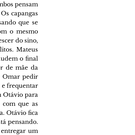
mbos pensam 
 Os capangas 
sando que se 
com o mesmo 
scer do sino, 
itos. Mateus 
udem o final 
or de mãe da 
z Omar pedir 
 e frequentar 
Otávio para 
 com que as 
 Otávio fica 
stá pensando. 
 entregar um 