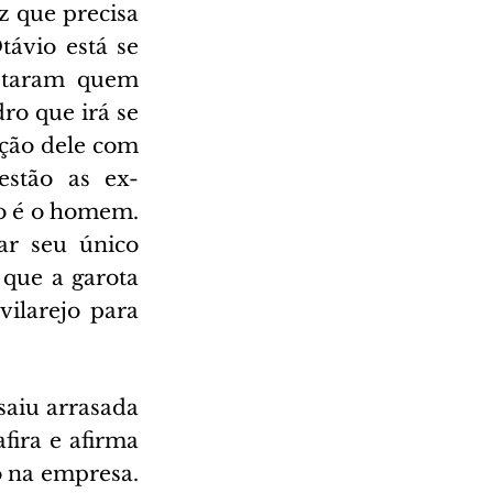
z que precisa 
ávio está se 
staram quem 
ro que irá se 
ção dele com 
estão as ex-
o é o homem. 
r seu único 
que a garota 
ilarejo para 
aiu arrasada 
ira e afirma 
 na empresa. 