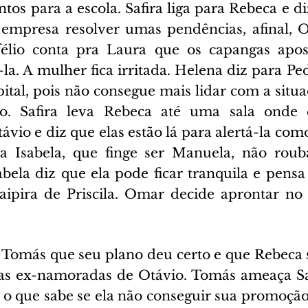
tos para a escola. Safira liga para Rebeca e di
 empresa resolver umas pendências, afinal, Ot
élio conta pra Laura que os capangas apo
-la. A mulher fica irritada. Helena diz para Ped
ital, pois não consegue mais lidar com a situa
o. Safira leva Rebeca até uma sala onde 
vio e diz que elas estão lá para alertá-la com
a Isabela, que finge ser Manuela, não rouba
bela diz que ela pode ficar tranquila e pensa 
aipira de Priscila. Omar decide aprontar no v
a Tomás que seu plano deu certo e que Rebeca s
as ex-namoradas de Otávio. Tomás ameaça Saf
 o que sabe se ela não conseguir sua promoção