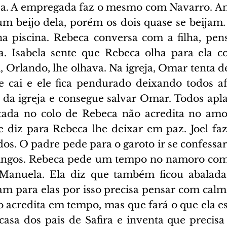
sa. A empregada faz o mesmo com Navarro. A
m beijo dela, porém os dois quase se beijam.
a piscina. Rebeca conversa com a filha, pen
a. Isabela sente que Rebeca olha para ela 
 Orlando, lhe olhava. Na igreja, Omar tenta de
 cai e ele fica pendurado deixando todos afl
 da igreja e consegue salvar Omar. Todos apla
eitada no colo de Rebeca não acredita no am
e diz para Rebeca lhe deixar em paz. Joel fa
os. O padre pede para o garoto ir se confessar
ingos. Rebeca pede um tempo no namoro com 
 Manuela. Ela diz que também ficou abalada
m para elas por isso precisa pensar com calma.
ão acredita em tempo, mas que fará o que ela e
casa dos pais de Safira e inventa que precisa