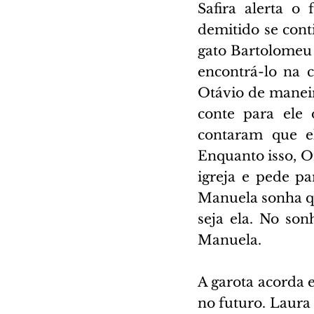
Safira alerta o
demitido se con
gato Bartolomeu 
encontrá-lo na c
Otávio de maneir
conte para ele 
contaram que el
Enquanto isso, Om
igreja e pede pa
Manuela sonha que
seja ela. No son
Manuela.
A garota acorda 
no futuro. Laura 