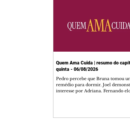
Quem Ama Cuida | resumo do capít
quinta - 06/08/2026
Pedro percebe que Bruna tomou u
remédio para dormir. Joel demonst
interesse por Adriana. Fernando el
Mau. Bia não gosta quando Brigitte 
se sentam à mesa com ela e César,
atrapalhando o jantar romântico do
Bruna se aproveita da preocupação
Pedro com sua saúde para manter 
ao seu lado. Elenice acusa Rosa por