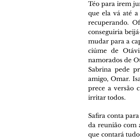
Téo para irem jun
que ela vá até a
recuperando. Of
conseguiria beijá
mudar para a cap
ciúme de Otávi
namorados de Otá
Sabrina pede pr
amigo, Omar. Isa
prece a versão c
irritar todos.
Safira conta par
da reunião com 
que contará tudo