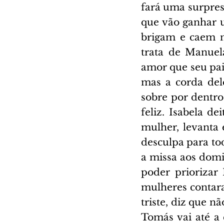
fará uma surpre
que vão ganhar u
brigam e caem n
trata de Manuel
amor que seu pai,
mas a corda dele
sobre por dentro
feliz. Isabela d
mulher, levanta 
desculpa para tod
a missa aos dom
poder priorizar
mulheres contara
triste, diz que n
Tomás vai até a 