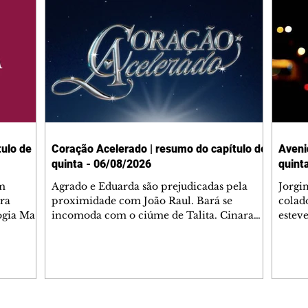
ulo de
Coração Acelerado | resumo do capítulo de
Aveni
quinta - 06/08/2026
quint
m
Agrado e Eduarda são prejudicadas pela
Jorgi
ra
proximidade com João Raul. Bará se
colad
ogia Mau
incomoda com o ciúme de Talita. Cinara
estev
e Rafael
desabafa com Ronei e decide passar uns
infor
dias na casa de Palhares. Agrado pede para
e pro
 casal.
ter uma conversa com Eduarda. Janete
Iran 
 de
confronta Zilá, que garante à irmã que não
Monal
o marido
conhece Verônica. Ronei reconhece uma
Dióge
 seu
possível bolsa de Zilá entre os pertences de
olhei