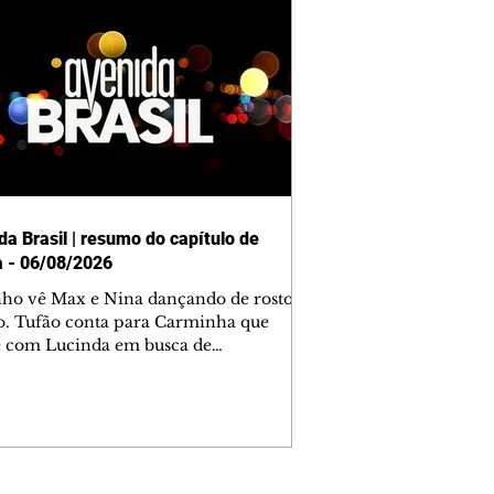
da Brasil | resumo do capítulo de
a - 06/08/2026
nho vê Max e Nina dançando de rosto
o. Tufão conta para Carminha que
e com Lucinda em busca de
mações sobre Rita. Nina despista Max
cura Jorginho, mas não o encontra.
se muda para a casa de Jorginho.
isa pensa em reconquistar Silas.
nes diz a Roni e Leandro que o
ro Tavinho Nunes assistirá ao jogo.