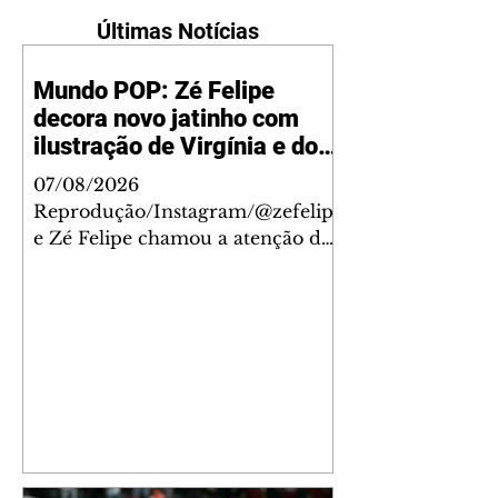
Últimas Notícias
Mundo POP: Zé Felipe
decora novo jatinho com
ilustração de Virgínia e dos
filhos
07/08/2026
Reprodução/Instagram/@zefelip
e Zé Felipe chamou a atenção dos
seguidores ao revelar um detalhe
especial de sua nova aeronave. O
cantor compartilhou nesta
quinta-feira, 6, registros do
jatinho recém-adquirido e
mostrou que decidiu personalizar
o espaço com uma ilustração que
reúne Virginia Fonseca e os três
filhos que eles tiveram juntos: