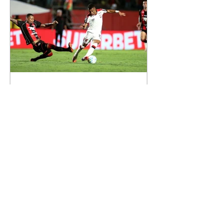
Maria Alice, Maria Flor e José
Leonardo. Na imagem, aparecem
os apelidos dos integrantes da
família, entre eles "Papai",
"Mamãe",
Athletico é atropelado pelo
Vitória e está fora da Copa
do Brasil
06/08/2026 Furacão não segurou
a vantagem, foi goleado por 4x0
Divulgação O Athletico encerrou
sua campanha na Copa do Brasil
nesta quinta-feira (6), em uma
noite infeliz em Salvador (BA). O
time paranaense foi superado por
4×0 pelo Vitória, no Barradão, e