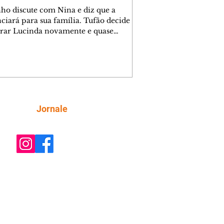
nho discute com Nina e diz que a
ciará para sua família. Tufão decide
rar Lucinda novamente e quase
tra Nina no lixão. Débora se
upa com Jorginho. Monalisa pede que
a não a deixe sozinha. Tufão
tra Jorginho e o leva para casa. Max é
l com Carminha. Diógenes se irrita
o Tavinho diz que não negociará o
 de Roni por causa de sua sexualidade.
Siga
Jornale
na admite para Jorginho que Lúcio e
stavam envolvidos na tentativa de
o à