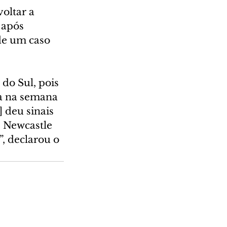
oltar a 
 após 
de um caso 
do Sul, pois 
la na semana 
 deu sinais 
e Newcastle 
”, declarou o 