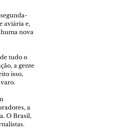
a segunda-
 aviária e, 
enhuma nova 
de tudo o 
ção, a gente 
to isso, 
ávaro.
m 
radores, a 
a. O Brasil, 
nalistas.