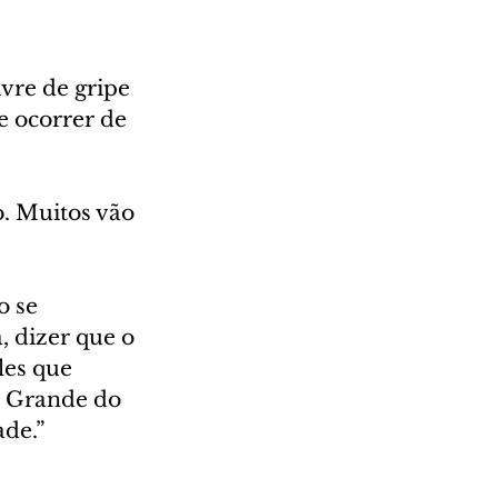
vre de gripe 
e ocorrer de 
. Muitos vão 
o se 
 dizer que o 
les que 
o Grande do 
ade.”