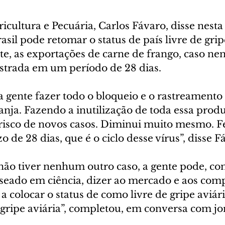
icultura e Pecuária, Carlos Fávaro, disse nest
rasil pode retomar o status de país livre de gripe
, as exportações de carne de frango, caso n
istrada em um período de 28 dias.
 gente fazer todo o bloqueio e o rastreamento 
anja. Fazendo a inutilização de toda essa produ
risco de novos casos. Diminui muito mesmo. Fei
 de 28 dias, que é o ciclo desse vírus”, disse F
 não tiver nenhum outro caso, a gente pode, co
aseado em ciência, dizer ao mercado e aos comp
a colocar o status de como livre de gripe aviári
 gripe aviária”, completou, em conversa com jor