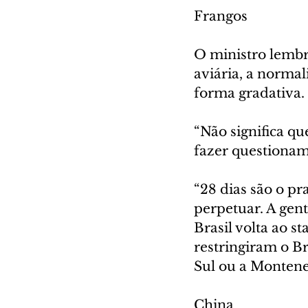
Frangos                   
O ministro lembr
aviária, a norma
forma gradativa.
“Não significa qu
fazer questioname
“28 dias são o pra
perpetuar. A gent
Brasil volta ao s
restringiram o B
Sul ou a Montene
China