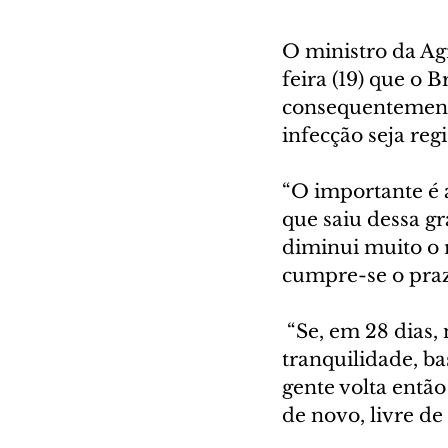
O ministro da Agr
feira (19) que o B
consequentemente
infecção seja reg
“O importante é a
que saiu dessa gr
diminui muito o 
cumpre-se o prazo
 “Se, em 28 dias,
tranquilidade, b
gente volta então 
de novo, livre de