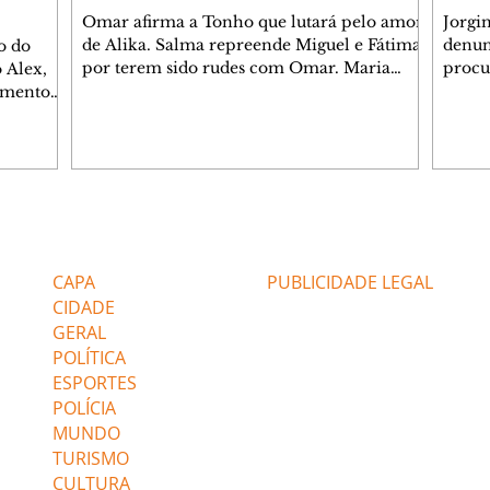
Omar afirma a Tonho que lutará pelo amor
Jorgi
de Alika. Salma repreende Miguel e Fátima
denun
o do
por terem sido rudes com Omar. Maria
procu
 Alex,
Helena aconselha Manoel sobre seu
encon
damento
namoro com Ana Maria. Pressionado,
preoc
entre
Bakari revela a Jendal que Chinua esteve
Olenk
tina, no
em terras inimigas. Omar pede que Alika o
encon
gião será
acompanhe até a agência bancária. Chinua
hosti
rama de
alerta Dumi, Akin e Ladisa sobre as
quand
o trecho
desconfianças de Jendal, que sonda Pascoal
passe
a, com
Editorias
Editais Certificados
sobre seu conselheiro. Chinua sugere que
Janaí
s, a
Kênia reveja sua decisão de se juntar aos
Max e
tros da
CAPA
PUBLICIDADE LEGAL
rebel
assalt
CIDADE
GERAL
POLÍTICA
ESPORTES
POLÍCIA
MUNDO
TURISMO
CULTURA