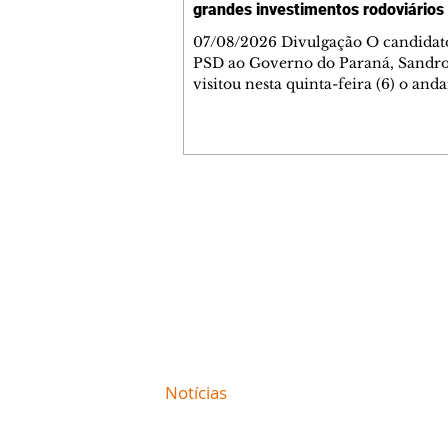
grandes investimentos rodoviários
07/08/2026 Divulgação O candidat
PSD ao Governo do Paraná, Sandro
visitou nesta quinta-feira (6) o an
das obras de duplicação da BR-153 
Jacarezinho e Santo Antônio da Pla
Norte Pioneiro, e lembrou que a re
contemplada com um grande prog
obras já contratado. Nesse primeir
com intervenção da concessionári
Contato comercial
cerca de 40% dos serviços concluído
mmjornale@gmail.com
duplicação contempla 50,6 quilôme
Telefone: (41) 99978-9956
rodovia e recebe investimento de
Redação
E-mail:
redacaojornale@gmail.com
Site de
Notícias
de Curitiba / Paraná