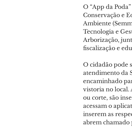
O “App da Poda” 
Conservação e Ed
Ambiente (Semma)
Tecnologia e Gest
Arborização, jun
fiscalização e e
O cidadão pode so
atendimento da Se
encaminhado para 
vistoria no local.
ou corte, são ins
acessam o aplicat
inserem as respec
abrem chamado pa