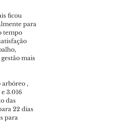
is ficou 
ialmente para 
o tempo 
atisfação 
balho, 
 gestão mais 
 arbóreo , 
e 3.016 
o das 
ara 22 dias 
s para 