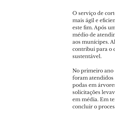
O serviço de cort
mais ágil e efici
este fim. Após u
médio de atendim
aos munícipes. Al
contribui para o
sustentável.
No primeiro ano d
foram atendidos 9
podas em árvores
solicitações leva
em média. Em ter
concluir o proces