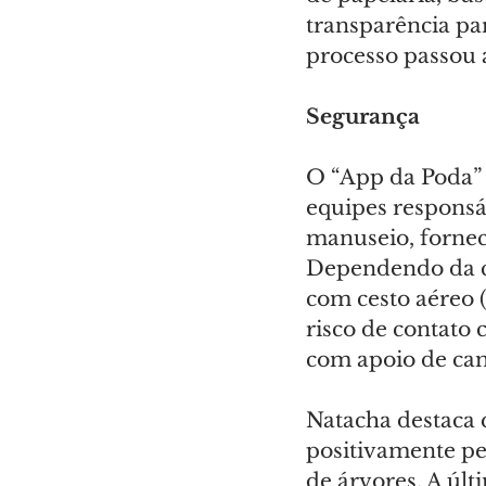
transparência pa
processo passou a 
Segurança
O “App da Poda” 
equipes responsáv
manuseio, fornec
Dependendo da car
com cesto aéreo 
risco de contato 
com apoio de ca
Natacha destaca 
positivamente pe
de árvores. A últ