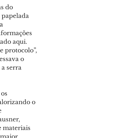
s do 
 papelada 
a 
informações 
ado aqui. 
e protocolo”, 
essava o 
a serra 
os 
lorizando o 
 
usner, 
materiais 
 maior 