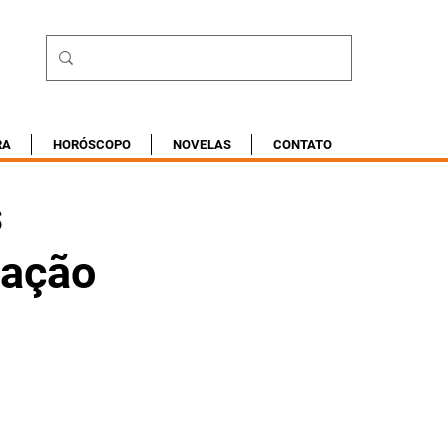
RA
HORÓSCOPO
NOVELAS
CONTATO
s
zação