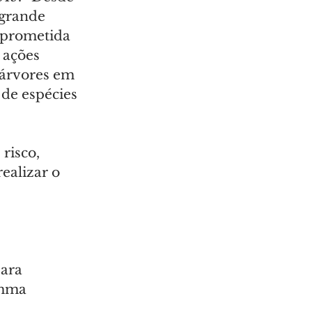
 grande 
mprometida 
 ações 
árvores em 
 de espécies 
risco, 
ealizar o 
ara 
emma 