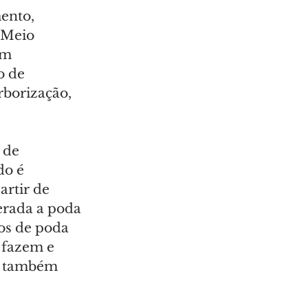
ento, 
 Meio 
am 
o de 
borização, 
 de 
do é 
artir de 
berada a poda 
cos de poda 
 fazem e 
 e também 