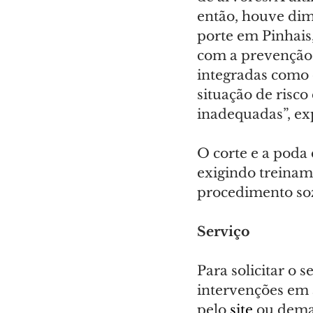
então, houve dim
porte em Pinhais
com a prevenção d
integradas como 
situação de risco
inadequadas”, exp
O corte e a poda 
exigindo treinam
procedimento soz
Serviço
Para solicitar o 
intervenções em 
pelo 
site
 ou dema