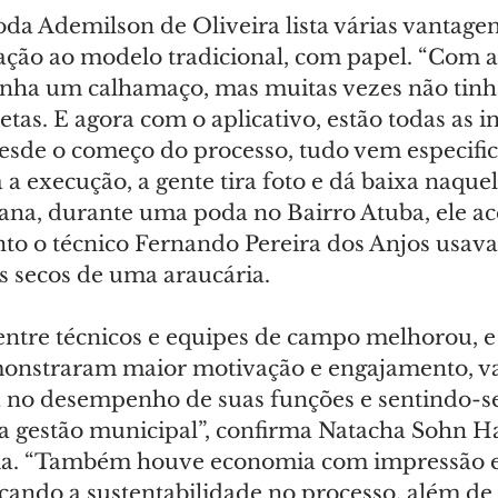
da Ademilson de Oliveira lista várias vantagen
lação ao modelo tradicional, com papel. “Com a
 tinha um calhamaço, mas muitas vezes não tinh
tas. E agora com o aplicativo, estão todas as 
esde o começo do processo, tudo vem especific
a execução, a gente tira foto e dá baixa naquel
mana, durante uma poda no Bairro Atuba, ele ac
to o técnico Fernando Pereira dos Anjos usava 
s secos de uma araucária.
ntre técnicos e equipes de campo melhorou, e 
monstraram maior motivação e engajamento, va
a no desempenho de suas funções e sentindo-se
a gestão municipal”, confirma Natacha Sohn Ha
a. “Também houve economia com impressão e 
scando a sustentabilidade no processo, além de