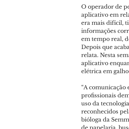
O operador de po
aplicativo em re
era mais difícil,
informações corre
em tempo real, d
Depois que acaba 
relata. Nesta se
aplicativo enquan
elétrica em galho
“A comunicação e
profissionais de
uso da tecnologi
reconhecidos pel
bióloga da Semm
de papelaria, bu