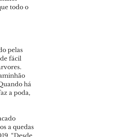
ue todo o 
do pelas 
e fácil 
rvores. 
caminhão 
 Quando há 
az a poda, 
acado 
os a quedas 
019. “Desde 