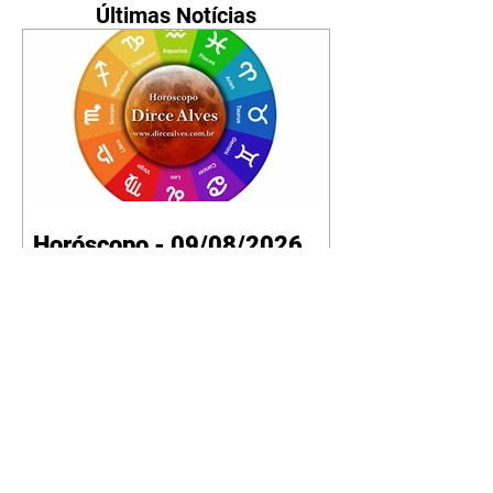
Últimas Notícias
Horóscopo - 09/08/2026
Tenha seu Mapa Astral de
nascimento, o Mapa astral do Ano
de 2026 e 2027, o que os planetas
indicam para o seu: Trabalho,
Amor, Dinheiro, Saúde e Família.
Estudo com 35 páginas. Adquira
já através da nossa loja virtual ou
na loja física: rua Emiliano